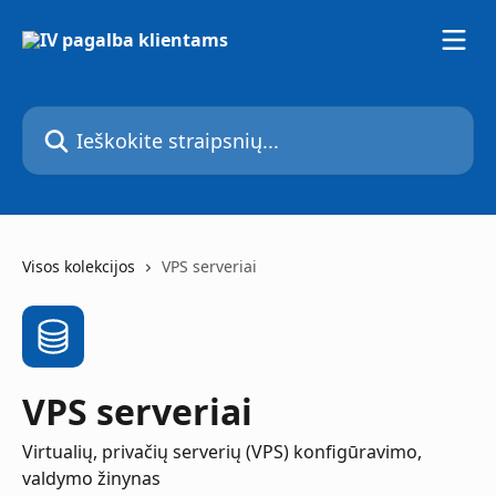
Pereiti prie pagrindinio turinio
Ieškokite straipsnių...
Visos kolekcijos
VPS serveriai
VPS serveriai
Virtualių, privačių serverių (VPS) konfigūravimo,
valdymo žinynas