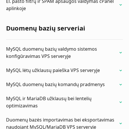
El. pašto filtrų ir SPAM apsaugos valdymas cPanel
aplinkoje
Duomenų bazių serveriai
MySQL duomenų bazių valdymo sistemos
konfigūravimas VPS serveryje
MySQL lėtų užklausų paieška VPS serveryje
MySQL duomenų bazių komandų pradmenys
MySQL ir MariaDB užklausų bei lentelių
optimizavimas
Duomenų bazės importavimas bei eksportavimas
naudojant MySQL/MariaDB VPS serveryje