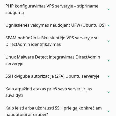
PHP konfigūravimas VPS serveryje – stipriname
saugumą
Ugniasienės valdymas naudojant UFW (Ubuntu OS)
SPAM pobūdžio laiškų siuntėjo VPS serveryje su
DirectAdmin identifikavimas
Linux Malware Detect integravimas DirectAdmin
serveryje
SSH dviguba autorizacija (2FA) Ubuntu serveryje
Kaip atpažinti atakas prieš savo serverį ir jas
suvaldyti
Kaip leisti arba uždrausti SSH prieigą konkrečiam
naudotojui ar grupei?