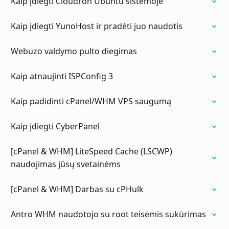
Kaip įdiegti Cloudron Ubuntu sistemoje
Kaip įdiegti YunoHost ir pradėti juo naudotis
Webuzo valdymo pulto diegimas
Kaip atnaujinti ISPConfig 3
Kaip padidinti cPanel/WHM VPS saugumą
Kaip įdiegti CyberPanel
[cPanel & WHM] LiteSpeed Cache (LSCWP)
naudojimas jūsų svetainėms
[cPanel & WHM] Darbas su cPHulk
Antro WHM naudotojo su root teisėmis sukūrimas