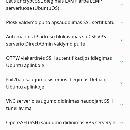
Let’s Encrypt SSL diegimas LAMP arba LEMP
serveriuose (UbuntuOS)
Plesk valdymo pulto apsaugojimas SSL sertifikatu
Automatinis IP adresų blokavimas su CSF VPS
serverio DirectAdmin valdymo pulte
OTPW viekartinės SSH autentifikacijos įdiegimas
Ubuntu aplinkoje
Fail2ban saugumo sistemos diegimas Debian,
Ubuntu aplinkoje
VNC serverio saugumo didinimas naudojant SSH
OpenSSH (SSH) saugumo didinimas VPS serveryje