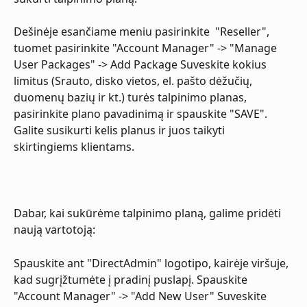
Dešinėje esančiame meniu pasirinkite  "Reseller",  
tuomet pasirinkite "Account Manager" -> "Manage 
User Packages" -> Add Package Suveskite kokius 
limitus (Srauto, disko vietos, el. pašto dėžučių, 
duomenų bazių ir kt.) turės talpinimo planas, 
pasirinkite plano pavadinimą ir spauskite "SAVE". 
Galite susikurti kelis planus ir juos taikyti 
skirtingiems klientams.
Dabar, kai sukūrėme talpinimo planą, galime pridėti 
naują vartotoją:
Spauskite ant "DirectAdmin" logotipo, kairėje viršuje, 
kad sugrįžtumėte į pradinį puslapį. Spauskite 
"Account Manager" -> "Add New User" Suveskite 