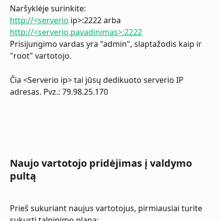
Naršyklėje surinkite:
http://<serverio
 ip>:2222 arba 
http://<serverio.pavadinimas>:2222
Prisijungimo vardas yra "admin", slaptažodis kaip ir 
"root" vartotojo.
Čia <Serverio ip> tai jūsų dedikuoto serverio IP 
adresas. Pvz.: 79.98.25.170
Naujo vartotojo pridėjimas į valdymo 
pultą
Prieš sukuriant naujus vartotojus, pirmiausiai turite 
sukurti talpinimo planą: