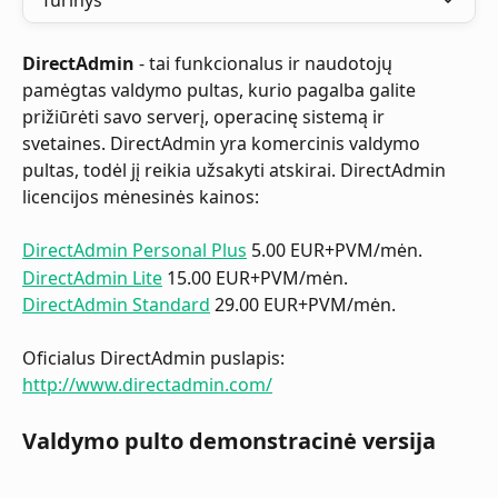
Turinys
DirectAdmin
 - tai funkcionalus ir naudotojų 
pamėgtas valdymo pultas, kurio pagalba galite 
prižiūrėti savo serverį, operacinę sistemą ir 
svetaines. DirectAdmin yra komercinis valdymo 
pultas, todėl jį reikia užsakyti atskirai. DirectAdmin 
licencijos mėnesinės kainos:
DirectAdmin Personal Plus
 5.00 EUR+PVM/mėn.
DirectAdmin Lite
 15.00 EUR+PVM/mėn.
DirectAdmin Standard
 29.00 EUR+PVM/mėn.
Oficialus DirectAdmin puslapis: 
http://www.directadmin.com/
Valdymo pulto demonstracinė versija