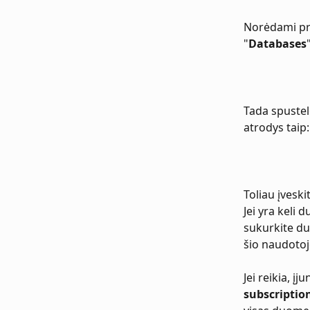
Norėdami pri
"
Databases
Tada spustel
atrodys taip:
Toliau įveski
Jei yra keli 
sukurkite du
šio naudotoj
Jei reikia, įj
subscriptio