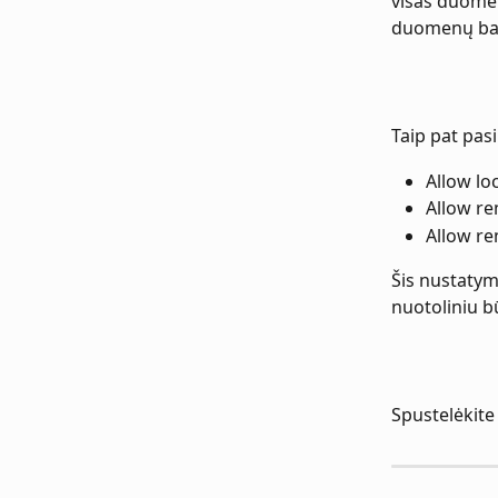
visas duomen
duomenų ba
Taip pat pas
Allow lo
Allow r
Allow r
Šis nustatym
nuotoliniu b
Spustelėkite