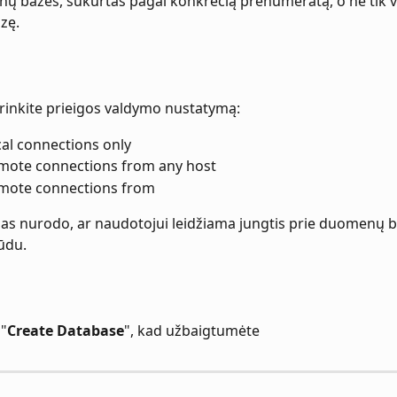
ų bazes, sukurtas pagal konkrečią prenumeratą, o ne tik v
zę.
irinkite prieigos valdymo nustatymą:
cal connections only
emote connections from any host
emote connections from
as nurodo, ar naudotojui leidžiama jungtis prie duomenų b
ūdu.
 "
Create Database
", kad užbaigtumėte