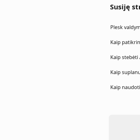
Susiję st
Plesk valdym
Kaip patikri
Kaip stebėti
Kaip suplanu
Kaip naudoti