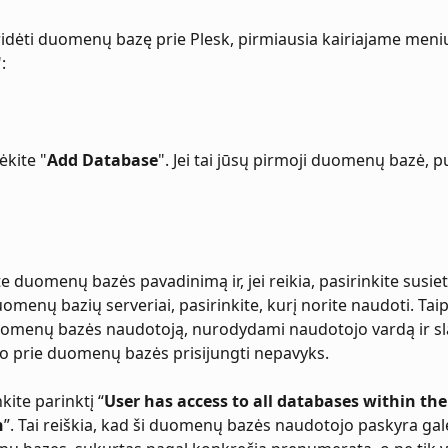
dėti duomenų bazę prie Plesk, pirmiausia kairiajame meniu
":
ėkite "
Add Database
". Jei tai jūsų pirmoji duomenų bazė, p
te duomenų bazės pavadinimą ir, jei reikia, pasirinkite susiet
duomenų bazių serveriai, pasirinkite, kurį norite naudoti. Taip
omenų bazės naudotoją, nurodydami naudotojo vardą ir sla
o prie duomenų bazės prisijungti nepavyks.
unkite parinktį “
User has access to all databases within the
n
”. Tai reiškia, kad ši duomenų bazės naudotojo paskyra galė