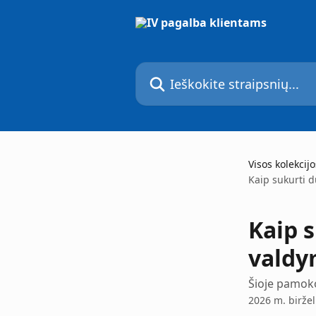
Pereiti prie pagrindinio turinio
Ieškokite straipsnių...
Visos kolekcijo
Kaip sukurti 
Kaip 
valdy
Šioje pamok
2026 m. biržel