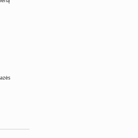
ieną 
azės 