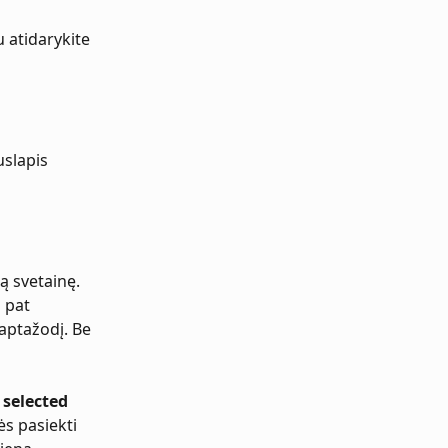
 atidarykite 
uslapis 
ą svetainę. 
 pat 
ptažodį. Be 
 selected 
s pasiekti 