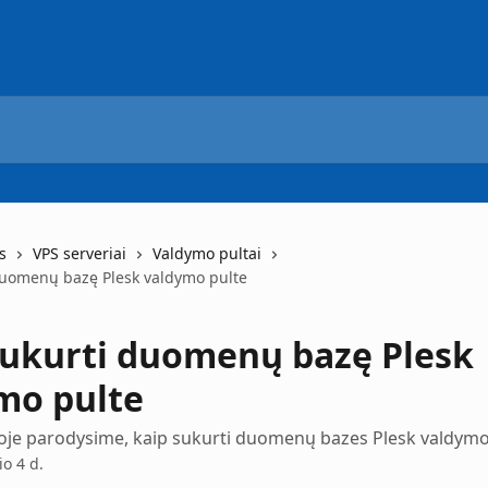
s
VPS serveriai
Valdymo pultai
duomenų bazę Plesk valdymo pulte
sukurti duomenų bazę Plesk
mo pulte
oje parodysime, kaip sukurti duomenų bazes Plesk valdymo
io 4 d.