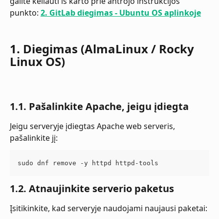
galite keliauti iš karto prie antrojo instrukcijos 
punkto: 
2. GitLab diegimas - Ubuntu OS aplinkoje
1. Diegimas (AlmaLinux / Rocky 
Linux OS)
1.1. Pašalinkite Apache, jeigu įdiegta
Jeigu serveryje įdiegtas Apache web serveris, 
pašalinkite jį:
sudo dnf remove -y httpd httpd-tools
1.2. Atnaujinkite serverio paketus
Įsitikinkite, kad serveryje naudojami naujausi paketai: