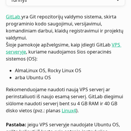
Turinys
GitLab 
yra Git repozitorijų valdymo sistema, skirta 
programinio kodo saugojimui, versijavimui, 
komandiniam darbui, klaidų registravimui ir projektų 
valdymui.
Šioje pamokoje apžvelgsime, kaip įdiegti GitLab 
VPS 
serveryje
, kuriame naudojamos šios operacinės 
sistemos (OS):
AlmaLinux OS, Rocky Linux OS
arba Ubuntu OS
Rekomenduojame naudoti naują VPS serverį ar 
perinstaliuoti iš naujo esamą serverį. GitLab diegimui 
siūlome naudoti serverį bent su 4 GB RAM ir 40 GB 
disko vietos (pvz.: planas 
Linux4
).
Pastaba:
 jeigu VPS serveryje naudojate Ubuntu OS, 