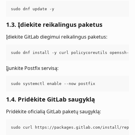
sudo dnf update -y
1.3. Įdiekite reikalingus paketus
Įdiekite GitLab diegimui reikalingus paketus:
sudo dnf install -y curl policycoreutils openssh-se
Įjunkite Postfix servisą:
sudo systemctl enable --now postfix
1.4. Pridėkite GitLab saugyklą
Pridėkite oficialią GitLab paketų saugyklą:
sudo curl https://packages.gitlab.com/install/repos