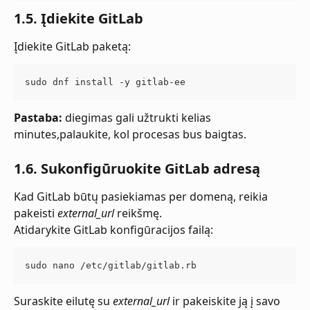
1.5. Įdiekite GitLab
Įdiekite GitLab paketą:
sudo dnf install -y gitlab-ee
Pastaba:
 diegimas gali užtrukti kelias 
minutes,palaukite, kol procesas bus baigtas.
1.6. Sukonfigūruokite GitLab adresą
Kad GitLab būtų pasiekiamas per domeną, reikia 
pakeisti 
external_url
 reikšmę.
Atidarykite GitLab konfigūracijos failą:
sudo nano /etc/gitlab/gitlab.rb
Suraskite eilutę su 
external_url
 ir pakeiskite ją į savo 