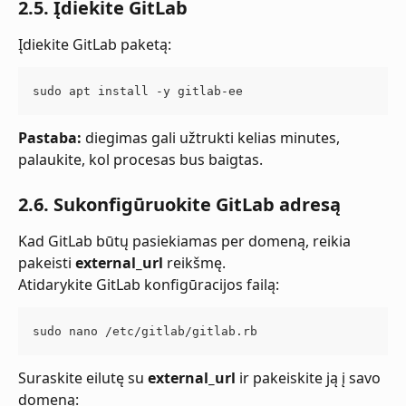
2.5. Įdiekite GitLab
Įdiekite GitLab paketą:
sudo apt install -y gitlab-ee
Pastaba:
 diegimas gali užtrukti kelias minutes, 
palaukite, kol procesas bus baigtas.
2.6. Sukonfigūruokite GitLab adresą
Kad GitLab būtų pasiekiamas per domeną, reikia 
pakeisti 
external_url
 reikšmę.
Atidarykite GitLab konfigūracijos failą:
sudo nano /etc/gitlab/gitlab.rb
Suraskite eilutę su 
external_url
 ir pakeiskite ją į savo 
domeną: