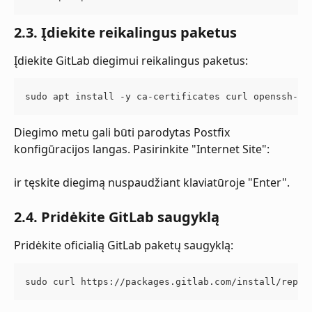
2.3. Įdiekite reikalingus paketus
Įdiekite GitLab diegimui reikalingus paketus:
sudo apt install -y ca-certificates curl openssh-se
Diegimo metu gali būti parodytas Postfix 
konfigūracijos langas. Pasirinkite "Internet Site":
ir tęskite diegimą nuspaudžiant klaviatūroje "Enter".
2.4. Pridėkite GitLab saugyklą
Pridėkite oficialią GitLab paketų saugyklą:
sudo curl https://packages.gitlab.com/install/repos