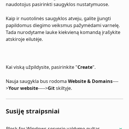
naudotojus pasirinkti saugyklos nustatymuose.
Kaip ir nuotolinės saugyklos atveju, galite įjungti 
papildomus diegimo veiksmus pažymėdami varnelę. 
Tada nurodytame lauke kiekvieną komandą įrašykite 
atskiroje eilutėje.
Kai viską užpildysite, pasirinkite "
Create
".
Nauja saugykla bus rodoma 
Website & Domains
----
>
Your website
----->
Git
 skiltyje.
Susiję straipsniai
Plesk for Windows serverio valdymo pultas