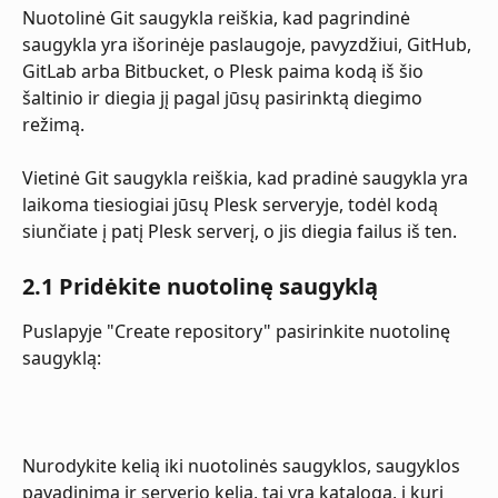
Nuotolinė Git saugykla reiškia, kad pagrindinė 
saugykla yra išorinėje paslaugoje, pavyzdžiui, GitHub, 
GitLab arba Bitbucket, o Plesk paima kodą iš šio 
šaltinio ir diegia jį pagal jūsų pasirinktą diegimo 
režimą.
Vietinė Git saugykla reiškia, kad pradinė saugykla yra 
laikoma tiesiogiai jūsų Plesk serveryje, todėl kodą 
siunčiate į patį Plesk serverį, o jis diegia failus iš ten.
2.1 Pridėkite nuotolinę saugyklą
Puslapyje "Create repository" pasirinkite nuotolinę 
saugyklą:
Nurodykite kelią iki nuotolinės saugyklos, saugyklos 
pavadinimą ir serverio kelią, tai yra katalogą, į kurį 