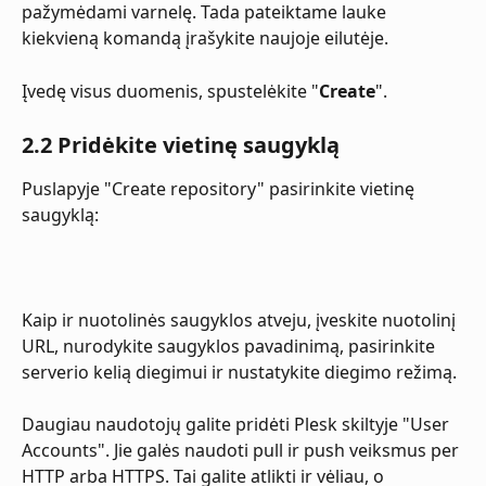
pažymėdami varnelę. Tada pateiktame lauke 
kiekvieną komandą įrašykite naujoje eilutėje.
Įvedę visus duomenis, spustelėkite "
Create
".
2.2 Pridėkite vietinę saugyklą
Puslapyje "Create repository" pasirinkite vietinę 
saugyklą:
Kaip ir nuotolinės saugyklos atveju, įveskite nuotolinį 
URL, nurodykite saugyklos pavadinimą, pasirinkite 
serverio kelią diegimui ir nustatykite diegimo režimą.
Daugiau naudotojų galite pridėti Plesk skiltyje "User 
Accounts". Jie galės naudoti pull ir push veiksmus per 
HTTP arba HTTPS. Tai galite atlikti ir vėliau, o 