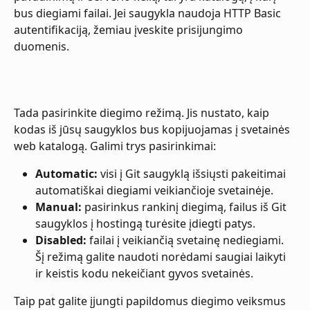
bus diegiami failai. Jei saugykla naudoja HTTP Basic 
autentifikaciją, žemiau įveskite prisijungimo 
duomenis.
Tada pasirinkite diegimo režimą. Jis nustato, kaip 
kodas iš jūsų saugyklos bus kopijuojamas į svetainės 
web katalogą. Galimi trys pasirinkimai:
Automatic:
 visi į Git saugyklą išsiųsti pakeitimai 
automatiškai diegiami veikiančioje svetainėje.
Manual:
 pasirinkus rankinį diegimą, failus iš Git 
saugyklos į hostingą turėsite įdiegti patys.
Disabled:
 failai į veikiančią svetainę nediegiami. 
Šį režimą galite naudoti norėdami saugiai laikyti 
ir keistis kodu nekeičiant gyvos svetainės.
Taip pat galite įjungti papildomus diegimo veiksmus 