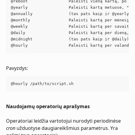
@reboot	                Paleisti vieną kartą, po 
@yearly	                Paleisti kartą metuose, "0
@annually               (tas pats kaip ir @yearly)
@monthly                Paleisti kartą per mėnesį, 
@weekly	                Paleisti kartą per savait
@daily	                Paleisti kartą per dieną, 
@midnight               (tas pats kaip ir @daily)
@hourly	                Paleisti kartą per valand
Pavyzdys: 
@hourly /path/to/script.sh
Naudojamų operatorių aprašymas
Operatoriai leidžia vartotojui nurodyti periodinėse 
cron
 užduotyse daugiareikšmius parametrus. Yra 