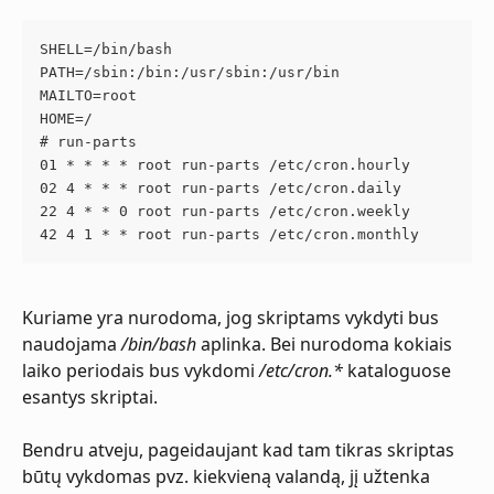
SHELL=/bin/bash
PATH=/sbin:/bin:/usr/sbin:/usr/bin
MAILTO=root
HOME=/
# run-parts
01 * * * * root run-parts /etc/cron.hourly
02 4 * * * root run-parts /etc/cron.daily
22 4 * * 0 root run-parts /etc/cron.weekly
42 4 1 * * root run-parts /etc/cron.monthly
Kuriame yra nurodoma, jog skriptams vykdyti bus 
naudojama 
/bin/bash
 aplinka. Bei nurodoma kokiais 
laiko periodais bus vykdomi 
/etc/cron.*
 kataloguose 
esantys skriptai.
Bendru atveju, pageidaujant kad tam tikras skriptas 
būtų vykdomas pvz. kiekvieną valandą, jį užtenka 