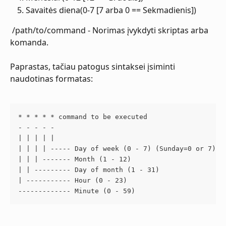
Savaitės diena(0-7 [7 arba 0 == Sekmadienis])
 /path/to/command - Norimas įvykdyti skriptas arba 
komanda.
Paprastas, tačiau patogus sintaksei įsiminti 
naudotinas formatas:
* * * * * command to be executed
- - - - -
| | | | |
| | | | ----- Day of week (0 - 7) (Sunday=0 or 7)
| | | ------- Month (1 - 12)
| | --------- Day of month (1 - 31)
| ----------- Hour (0 - 23)
------------- Minute (0 - 59)