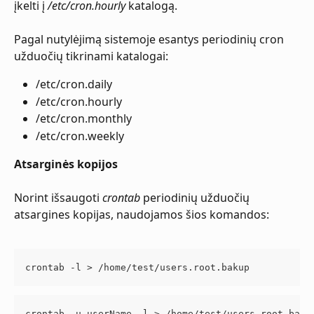
įkelti į 
/etc/cron.hourly
 katalogą.
Pagal nutylėjimą sistemoje esantys periodinių cron 
užduočių tikrinami katalogai:
/etc/cron.daily
/etc/cron.hourly
/etc/cron.monthly
/etc/cron.weekly
Atsarginės kopijos
Norint išsaugoti 
crontab
 periodinių užduočių 
atsargines kopijas, naudojamos šios komandos:
crontab -l > /home/test/users.root.bakup
crontab -u userName -l > /home/test/users.root.baku