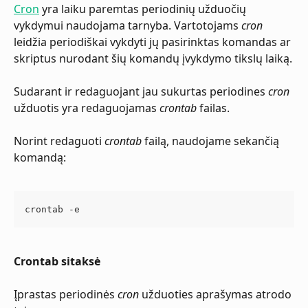
Cron
 yra laiku paremtas periodinių užduočių 
vykdymui naudojama tarnyba. Vartotojams 
cron
leidžia periodiškai vykdyti jų pasirinktas komandas ar 
skriptus nurodant šių komandų įvykdymo tikslų laiką.
Sudarant ir redaguojant jau sukurtas periodines 
cron
užduotis yra redaguojamas 
crontab
 failas.
Norint redaguoti 
crontab
 failą, naudojame sekančią 
komandą:
crontab -e
Crontab sitaksė
Įprastas periodinės 
cron
 užduoties aprašymas atrodo 