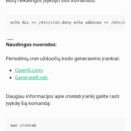
Būtų reikalingos įvykdyti šios komandos:
echo ALL >> /etc/cron.deny echo adminas >> /etc/cro
 ___
Naudingos nuorodos:
Periodinių 
cron
 užduočių kodo generavimo įrankiai:
OpenJS.com
;
GenerateIt.net
.
Daugiau informacijos apie 
crontab
 įrankį galite rasti 
įvykdę šią komandą:
man crontab