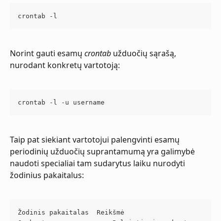
crontab -l
Norint gauti esamų 
crontab
 užduočių sąrašą, 
nurodant konkretų vartotoją:
crontab -l -u username
Taip pat siekiant vartotojui palengvinti esamų 
periodinių užduočių suprantamumą yra galimybė 
naudoti specialiai tam sudarytus laiku nurodyti 
žodinius pakaitalus:
Žodinis pakaitalas	Reikšmė