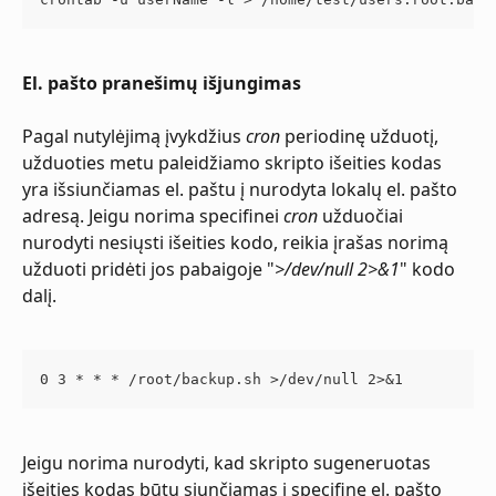
El. pašto pranešimų išjungimas
Pagal nutylėjimą įvykdžius 
cron
 periodinę užduotį, 
užduoties metu paleidžiamo skripto išeities kodas 
yra išsiunčiamas el. paštu į nurodyta lokalų el. pašto 
adresą. Jeigu norima specifinei 
cron
 užduočiai 
nurodyti nesiųsti išeities kodo, reikia įrašas norimą 
užduoti pridėti jos pabaigoje "
>/dev/null 2>&1
" kodo 
dalį.
0 3 * * * /root/backup.sh >/dev/null 2>&1
Jeigu norima nurodyti, kad skripto sugeneruotas 
išeities kodas būtų siunčiamas į specifinę el. pašto 