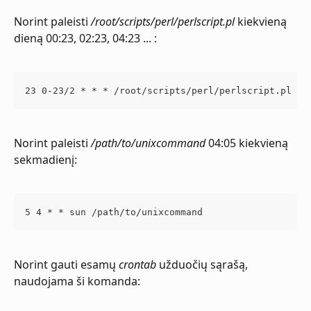
Norint paleisti 
/root/scripts/perl/perlscript.pl
 kiekvieną 
dieną 00:23, 02:23, 04:23 ... :
23 0-23/2 * * * /root/scripts/perl/perlscript.pl
Norint paleisti 
/path/to/unixcommand
 04:05 kiekvieną 
sekmadienį:
5 4 * * sun /path/to/unixcommand
Norint gauti esamų 
crontab
 užduočių sąrašą, 
naudojama ši komanda: