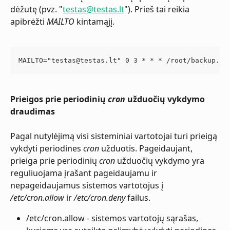
dėžutę (pvz. "
testas@testas.lt
"). Prieš tai reikia 
apibrėžti 
MAILTO
 kintamąjį.
MAILTO="
testas@testas.lt
" 0 3 * * * /root/backup.sh
Prieigos prie periodinių 
cron
 užduočių vykdymo 
draudimas
Pagal nutylėjimą visi sisteminiai vartotojai turi prieigą 
vykdyti periodines 
cron
 užduotis. Pageidaujant, 
prieiga prie periodinių 
cron
 užduočių vykdymo yra 
reguliuojama įrašant pageidaujamu ir 
nepageidaujamus sistemos vartotojus į 
/etc/cron.allow
 ir 
/etc/cron.deny
 failus.
/etc/cron.allow - sistemos vartotojų sąrašas, 