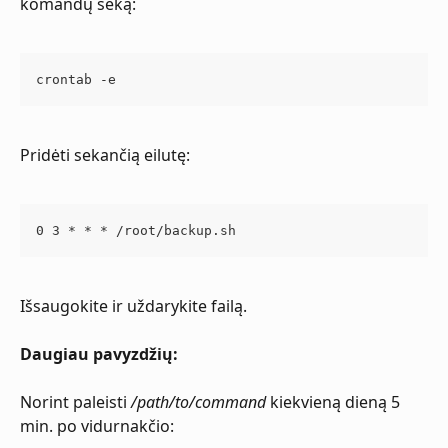
komandų seką:
crontab -e
Pridėti sekančią eilutę:
0 3 * * * /root/backup.sh
Išsaugokite ir uždarykite failą.
Daugiau pavyzdžių:
Norint paleisti 
/path/to/command
 kiekvieną dieną 5 
min. po vidurnakčio: