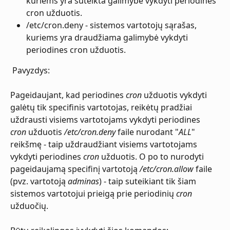
kuriems yra suteikta galimybė vykdyti periodines 
cron užduotis.
/etc/cron.deny - sistemos vartotojų sąrašas, 
kuriems yra draudžiama galimybė vykdyti 
periodines cron užduotis.
 Pavyzdys:
Pageidaujant, kad periodines 
cron
 užduotis vykdyti 
galėtų tik specifinis vartotojas, reikėtų pradžiai 
uždrausti visiems vartotojams vykdyti periodines 
cron
 užduotis 
/etc/cron.deny
 faile nurodant "
ALL
" 
reikšmę - taip uždraudžiant visiems vartotojams 
vykdyti periodines 
cron
 užduotis. O po to nurodyti 
pageidaujamą specifinį vartotoją 
/etc/cron.allow
 faile 
(pvz. vartotoją 
adminas
) - taip suteikiant tik šiam 
sistemos vartotojui prieigą prie periodinių 
cron
užduočių.