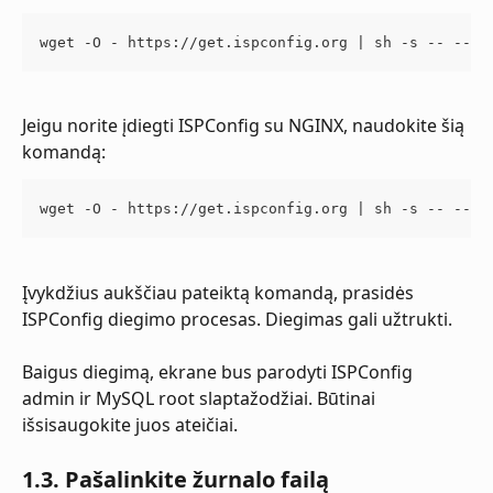
wget -O - https://get.ispconfig.org | sh -s -- --us
Jeigu norite įdiegti ISPConfig su NGINX, naudokite šią 
komandą:
wget -O - https://get.ispconfig.org | sh -s -- --us
Įvykdžius aukščiau pateiktą komandą, prasidės 
ISPConfig diegimo procesas. Diegimas gali užtrukti.
Baigus diegimą, ekrane bus parodyti ISPConfig 
admin ir MySQL root slaptažodžiai. Būtinai 
išsisaugokite juos ateičiai.
1.3. Pašalinkite žurnalo failą