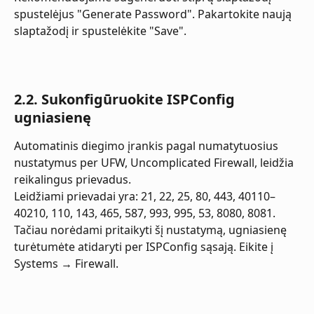
spustelėjus "Generate Password". Pakartokite naują 
slaptažodį ir spustelėkite "Save".
2.2. Sukonfigūruokite ISPConfig 
ugniasienę
Automatinis diegimo įrankis pagal numatytuosius 
nustatymus per UFW, Uncomplicated Firewall, leidžia 
reikalingus prievadus.
Leidžiami prievadai yra: 21, 22, 25, 80, 443, 40110–
40210, 110, 143, 465, 587, 993, 995, 53, 8080, 8081.
Tačiau norėdami pritaikyti šį nustatymą, ugniasienę 
turėtumėte atidaryti per ISPConfig sąsają. Eikite į 
Systems → Firewall.