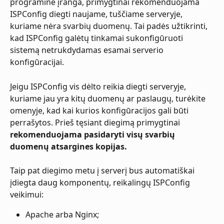
programine įranga, primygtinai rekomenduojama 
ISPConfig diegti naujame, tuščiame serveryje, 
kuriame nėra svarbių duomenų. Tai padės užtikrinti, 
kad ISPConfig galėtų tinkamai sukonfigūruoti 
sistemą netrukdydamas esamai serverio 
konfigūracijai.
Jeigu ISPConfig vis dėlto reikia diegti serveryje, 
kuriame jau yra kitų duomenų ar paslaugų, turėkite 
omenyje, kad kai kurios konfigūracijos gali būti 
perrašytos. Prieš tęsiant diegimą primygtinai 
rekomenduojama pasidaryti visų svarbių 
duomenų atsargines kopijas.
Taip pat diegimo metu į serverį bus automatiškai 
įdiegta daug komponentų, reikalingų ISPConfig 
veikimui:
Apache arba Nginx;