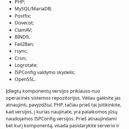
PHP;
MySQL/MariaDB;
Postfix;
Dovecot;
ClamAV;
BIND9;
Fail2Ban;
rsync;
Cron;
Logrotate;
ISPConfig valdymo skydelis;
OpenSSL.
Įdiegtų komponentų versijos priklauso nuo 
operacinės sistemos repozitorijos. Vėliau galėsite jas 
atnaujinti, pavyzdžiui, PHP, tačiau prieš tai įsitikinkite, 
kad versijos, į kurias naujinate, yra palaikomos jūsų 
naudojamos ISPConfig versijos. Prieš atnaujindami 
bet kurį komponentą, visada pasidarykite serverio ir 