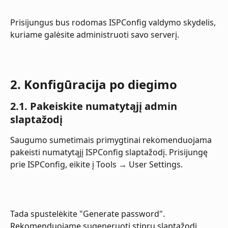
Prisijungus bus rodomas ISPConfig valdymo skydelis, 
kuriame galėsite administruoti savo serverį.
2. Konfigūracija po diegimo
2.1. Pakeiskite numatytąjį admin 
slaptažodį
Saugumo sumetimais primygtinai rekomenduojama 
pakeisti numatytąjį ISPConfig slaptažodį. Prisijungę 
prie ISPConfig, eikite į Tools → User Settings.
Tada spustelėkite "Generate password". 
Rekomenduojame sugeneruoti stiprų slaptažodį 