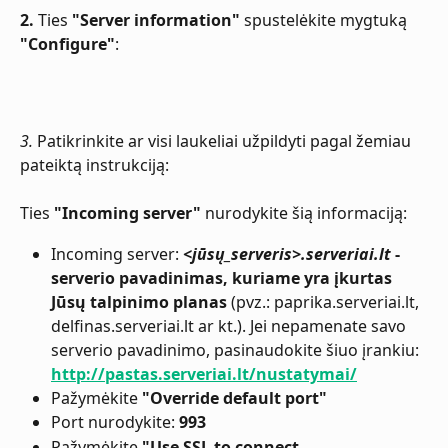
2.
 Ties 
"Server information"
 spustelėkite mygtuką 
"Configure"
:
3. 
Patikrinkite ar visi laukeliai užpildyti pagal žemiau 
pateiktą instrukciją:
Ties 
"Incoming server"
 nurodykite šią informaciją:
Incoming server:
<jūsų_serveris>.serveriai.lt
 - 
serverio pavadinimas, kuriame yra įkurtas 
Jūsų talpinimo planas
 (pvz.: paprika.serveriai.lt, 
delfinas.serveriai.lt ar kt.). Jei nepamenate savo 
serverio pavadinimo, pasinaudokite šiuo įrankiu: 
http://pastas.serveriai.lt/nustatymai/
Pažymėkite 
"Override default port"
Port nurodykite:
 993
Pažymėkite 
"Use SSL to connect 