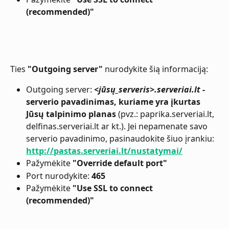
(recommended)"
​Ties 
"Outgoing server"
 nurodykite šią informaciją:
Outgoing
server:
<jūsų_serveris>.serveriai.lt
 - 
serverio pavadinimas, kuriame yra įkurtas 
Jūsų talpinimo planas
 (pvz.: paprika.serveriai.lt, 
delfinas.serveriai.lt ar kt.). Jei nepamenate savo 
serverio pavadinimo, pasinaudokite šiuo įrankiu: 
http://pastas.serveriai.lt/nustatymai/
Pažymėkite 
"Override default port"
Port nurodykite:
 465
Pažymėkite 
"Use SSL to connect 
(recommended)"