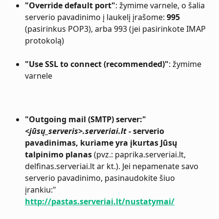
"Override default port"
: žymime varnele, o šalia 
serverio pavadinimo į laukelį įrašome: 
995
(pasirinkus POP3), arba 993 (jei pasirinkote IMAP 
protokolą) 
"Use SSL to connect (recommended)"
: žymime 
varnele 
"Outgoing mail (SMTP) server:" 
<jūsų_serveris>.serveriai.lt
 - serverio 
pavadinimas, kuriame yra įkurtas Jūsų 
talpinimo planas
 (pvz.: paprika.serveriai.lt, 
delfinas.serveriai.lt ar kt.). Jei nepamenate savo 
serverio pavadinimo, pasinaudokite šiuo 
įrankiu:" 
http://pastas.serveriai.lt/nustatymai/