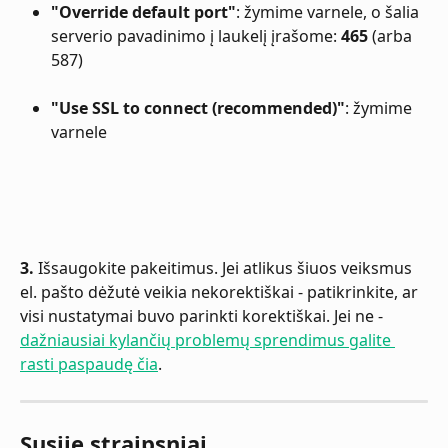
"Override default port"
: žymime varnele, o šalia 
serverio pavadinimo į laukelį įrašome: 
465
 (arba 
587) 
"Use SSL to connect (recommended)"
: žymime 
varnele 
3.
 Išsaugokite pakeitimus. Jei atlikus šiuos veiksmus 
el. pašto dėžutė veikia nekorektiškai - patikrinkite, ar 
visi nustatymai buvo parinkti korektiškai. Jei ne - 
dažniausiai kylančių problemų sprendimus galite 
rasti paspaudę čia
.
Susiję straipsniai