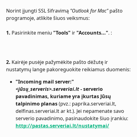
Norint įjungti SSL šifravimą 
"Outlook for Mac"
 pašto 
programoje, atlikite šiuos veiksmus:
1.
 Pasirinkite meniu 
"Tools"
 ir 
"Accounts..."
. :
2.
 Kairėje pusėje pažymėkite pašto dėžutę ir 
nustatymų lange pakoreguokite reikiamus duomenis:
"Incoming mail server:" 
<jūsų_serveris>.serveriai.lt
 - serverio 
pavadinimas, kuriame yra įkurtas Jūsų 
talpinimo planas
 (pvz.: paprika.serveriai.lt, 
delfinas.serveriai.lt ar kt.). Jei nepamenate savo 
serverio pavadinimo, pasinaudokite šiuo įrankiu: 
http://pastas.serveriai.lt/nustatymai/