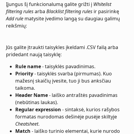
Įjungus šį funkcionalumą galite grižti į 
Whitelist 
filtering rules
 arba 
Blacklist filtering rules
 ir pasirinkę 
Add rule
 matysite įvedimo langą su daugiau galimų 
reikšmių:
Jūs galite įtraukti taisykles įkeldami .CSV failą arba 
pridedant naują taisyklę:
Rule name
 - taisyklės pavadinimas.
Priority
 - taisyklės svarba (pirmumas). Kuo 
mažesnį skaičių įvesite, tuo ji bus anksčiau 
taikoma.
Header Name
 - laiško antraštės pavadinimas 
(nebūtinas laukas).
Regular expression
 - sintaksė, kurios rašybos 
formatas nurodomas dešinėje pusėje skiltyje 
Cheatsheet
.
Match
 - laiško turinio elementai, kurie nurodo 