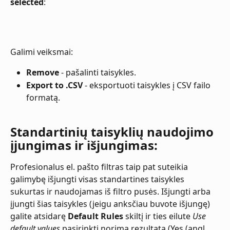
selected
:
Galimi veiksmai:
Remove
 - pašalinti taisykles.
Export to .CSV
 - eksportuoti taisykles į CSV failo 
formatą.
​Standartinių taisyklių naudojimo 
įjungimas ir išjungimas:
Profesionalus el. pašto filtras taip pat suteikia 
galimybę išjungti visas standartines taisykles 
sukurtas ir naudojamas iš filtro pusės. Išjungti arba 
įjungti šias taisykles (jeigu anksčiau buvote išjungę) 
galite atsidarę 
Default Rules
 skiltį ir ties eilute 
Use 
default values
 pasirinkti norimą rezultatą (Yes (angl. 