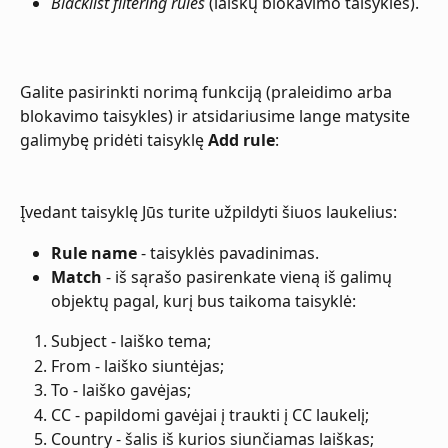
Blacklist filtering rules
 (laiškų blokavimo taisyklės).
Galite pasirinkti norimą funkciją (praleidimo arba 
blokavimo taisykles) ir atsidariusime lange matysite 
galimybę pridėti taisyklę 
Add rule
:
Įvedant taisyklę Jūs turite užpildyti šiuos laukelius:
Rule name
 - taisyklės pavadinimas.
Match
 - iš sąrašo pasirenkate vieną iš galimų 
objektų pagal, kurį bus taikoma taisyklė:
Subject - laiško tema;
From - laiško siuntėjas;
To - laiško gavėjas;
CC - papildomi gavėjai į traukti į CC laukelį;
Country - šalis iš kurios siunčiamas laiškas;