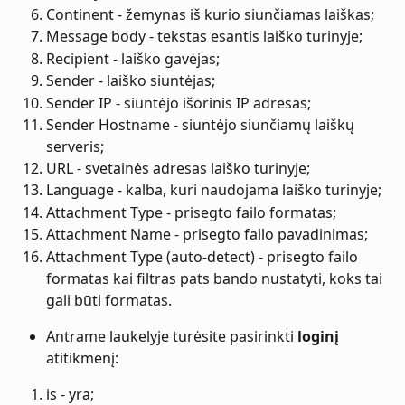
Continent - žemynas iš kurio siunčiamas laiškas;
Message body - tekstas esantis laiško turinyje;
Recipient - laiško gavėjas;
Sender - laiško siuntėjas;
Sender IP - siuntėjo išorinis IP adresas;
Sender Hostname - siuntėjo siunčiamų laiškų 
serveris;
URL - svetainės adresas laiško turinyje;
Language - kalba, kuri naudojama laiško turinyje;
Attachment Type - prisegto failo formatas;
Attachment Name - prisegto failo pavadinimas;
Attachment Type (auto-detect) - prisegto failo 
formatas kai filtras pats bando nustatyti, koks tai 
gali būti formatas.
Antrame laukelyje turėsite pasirinkti 
loginį
atitikmenį:
is - yra;