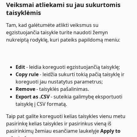
Veiksmai atliekami su jau sukurtomis 
taisyklėmis
Tam, kad galėtumėte atlikti veiksmus su 
egzistuojančia taisykle turite naudoti žemyn 
nukreiptą rodyklę, kuri pateiks papildomą meniu:
Edit
 - leidia koreguoti egzistuojančią taisyklę;
Copy rule
 - leidžia sukurti tokią pačią taisyklę ir 
koreguoti jau nustatytus parametrus;
Remove
 - taisyklės pašalinimas.
Export as .CSV
 - suteikia galimybę eksportuoti 
taisyklę į CSV formatą.
Taip pat galite koreguoti kelias taisykles vienu metu 
pasirinkę kelias taisykles ir pasirinkus vieną iš 
pasirinkimų žemiau esančiame laukelyje 
Apply to 