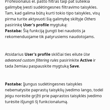
Profesionalus el. pašto filtras taip pat suteikia 
galimybę įvesti sudėtingesnes filtravimo taisykles. 
Tam, kad galima būtų kurti tokio tipo taisykles, visų 
pirma turite aktyvuoti šią galimybę skiltyje 
Others
pasirinkę 
User's profile
 mygtuką:
Pastaba:
 Šią funkciją įjungti bei naudotis ja 
rekomenduojame tik patyrusiems naudotojams.
Atsidarius 
User's profile
 skilčiai ties eilute 
Use 
advanced custom filtering rules
 pasirinkite 
Active
 ir 
tada žemiau paspauskite mygtuką 
Save
.
Pastaba:
 Įjungus sudėtingesnes taisykles 
nebematysite paprastų taisyklių įvedimo lango, todėl 
jeigu norėsite grįžti prie paprastos taisyklės įvedimo 
turėsite išjungti šį funkcionalumą.