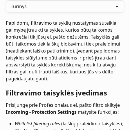
Turinys
Papildomų filtravimo taisyklių nustatymas suteikia 
galimybę įtraukti taisykles, kurios būtų taikomos 
konkrečiai tik Jūsų el. pašto dėžutėms. Taisyklės gali 
būti taikomos tiek laiškų blokavimui tiek praleidimui 
(neatliekant laiško patikrinimo). Įvedant papildomas 
taisykles siūlytume būti atidiems ir prieš įtraukiant 
apsvarstyti taisyklės korektiškumą, nes kitu atveju 
filtras gali nufiltruoti laiškus, kuriuos Jūs vis dėlto 
pageidaujate gauti.
Filtravimo taisyklės įvedimas
Prisijungę prie Profesionalaus el. pašto filtro skiltyje 
Incoming - Protection Settings
 matysite funkcijas:
Whitelist filtering rules
 (laiškų praleidimo taisyklės);