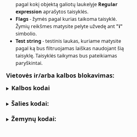
pagal kokį objektą galiotų laukelyje 
Regular 
expression
 aprašytos taisyklės.
Flags
 - žymės pagal kurias taikoma taisyklė. 
Žymių reikšmes matysite pelyte užvedę ant 
"i"
simbolio.
Test string
 - testinis laukas, kuriame matysite 
pagal ką bus filtruojamas laiškas naudojant šią 
taisyklę. Taisyklės taikymas bus pateikiamas 
paryškintai.
Vietovės ir/arba kalbos blokavimas:
Kalbos kodai
Šalies kodai:
Žemynų kodai: