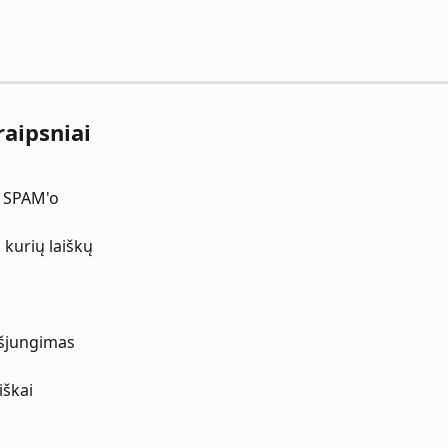
raipsniai
 SPAM'o
kurių laiškų
išjungimas
iškai