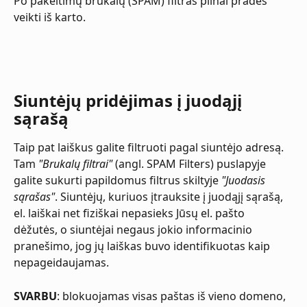
Po pakeitimų brukalų (SPAM) filtras pilnai pradės 
veikti iš karto.
Siuntėjų pridėjimas į juodąjį 
sąrašą
Taip pat laiškus galite filtruoti pagal siuntėjo adresą. 
Tam 
"Brukalų filtrai"
 (angl. SPAM Filters) puslapyje 
galite sukurti papildomus filtrus skiltyje 
"Juodasis 
sąrašas"
. Siuntėjų, kuriuos įtrauksite į juodąjį sąrašą, 
el. laiškai net fiziškai nepasieks Jūsų el. pašto 
dėžutės, o siuntėjai negaus jokio informacinio 
pranešimo, jog jų laiškas buvo identifikuotas kaip 
nepageidaujamas.
SVARBU
: blokuojamas visas paštas iš vieno domeno, 