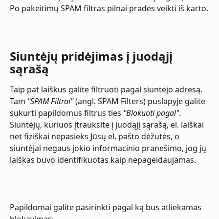
Po pakeitimų SPAM filtras pilnai pradės veikti iš karto.
Siuntėjų pridėjimas į juodąjį 
sąrašą
Taip pat laiškus galite filtruoti pagal siuntėjo adresą. 
Tam 
"SPAM Filtrai"
 (angl. SPAM Filters) puslapyje galite 
sukurti papildomus filtrus ties 
"Blokuoti pagal"
. 
Siuntėjų, kuriuos įtrauksite į juodąjį sąrašą, el. laiškai 
net fiziškai nepasieks Jūsų el. pašto dėžutės, o 
siuntėjai negaus jokio informacinio pranešimo, jog jų 
laiškas buvo identifikuotas kaip nepageidaujamas.
Papildomai galite pasirinkti pagal ką bus atliekamas 
blokavimas: