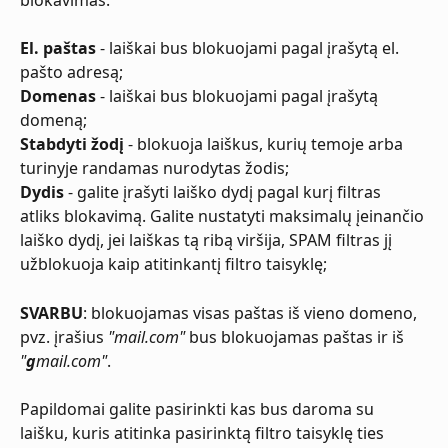
El. paštas
 - laiškai bus blokuojami pagal įrašytą el. 
pašto adresą;
Domenas
 - laiškai bus blokuojami pagal įrašytą 
domeną;
Stabdyti žodį
 - blokuoja laiškus, kurių temoje arba 
turinyje randamas nurodytas žodis;
Dydis
 - galite įrašyti laiško dydį pagal kurį filtras 
atliks blokavimą. Galite nustatyti maksimalų įeinančio 
laiško dydį, jei laiškas tą ribą viršija, SPAM filtras jį 
užblokuoja kaip atitinkantį filtro taisyklę;
SVARBU
: blokuojamas visas paštas iš vieno domeno, 
pvz. įrašius 
"mail.com"
 bus blokuojamas paštas ir iš 
"
g
mail.com"
.
Papildomai galite pasirinkti kas bus daroma su 
laišku, kuris atitinka pasirinktą filtro taisyklę ties 