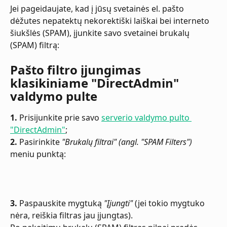
Jei pageidaujate, kad į jūsų svetainės el. pašto 
dėžutes nepatektų nekorektiški laiškai bei interneto 
šiukšlės (SPAM), įjunkite savo svetainei brukalų 
(SPAM) filtrą:
Pašto filtro įjungimas 
klasikiniame "DirectAdmin" 
valdymo pulte
1.
 Prisijunkite prie savo 
serverio valdymo pulto 
"DirectAdmin"
;
2. 
Pasirinkite 
"Brukalų filtrai" (angl. "SPAM Filters")
meniu punktą:
3.
 Paspauskite mygtuką 
"Įjungti"
 (jei tokio mygtuko 
nėra, reiškia filtras jau įjungtas). 