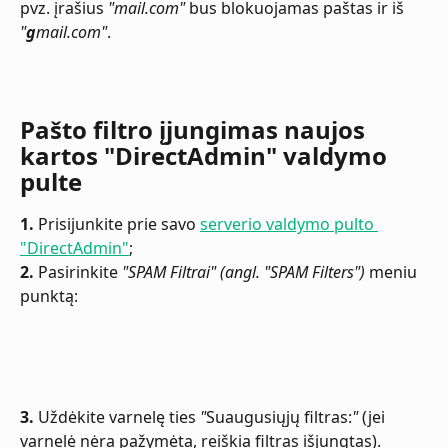
pvz. įrašius 
"mail.com"
 bus blokuojamas paštas ir iš 
"
g
mail.com"
.
Pašto filtro įjungimas naujos 
kartos "DirectAdmin" valdymo 
pulte
1.
 Prisijunkite prie savo 
serverio valdymo pulto 
"DirectAdmin"
;
2. 
Pasirinkite 
"SPAM Filtrai" (angl. "SPAM Filters")
 meniu 
punktą:
3.
 Uždėkite varnelę ties 
"
Suaugusiųjų filtras:
"
 (jei 
varnelė nėra pažymėta, reiškia filtras išjungtas). 