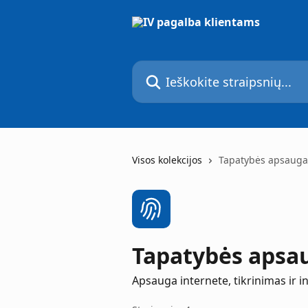
Pereiti prie pagrindinio turinio
Ieškokite straipsnių...
Visos kolekcijos
Tapatybės apsauga
Tapatybės apsa
Apsauga internete, tikrinimas ir 