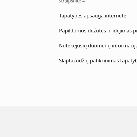
Straipsnių: 4
Tapatybės apsauga internete
Papildomos dėžutės pridėjimas pr
Nutekėjusių duomenų informacija
Slaptažodžių patikrinimas tapaty