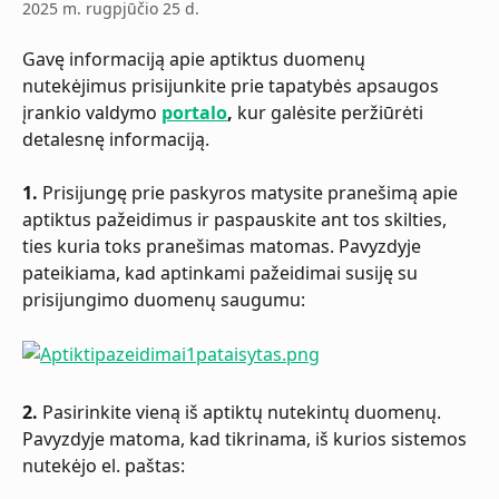
2025 m. rugpjūčio 25 d.
Gavę informaciją apie aptiktus duomenų 
nutekėjimus prisijunkite prie tapatybės apsaugos 
įrankio valdymo 
portalo
,
 kur galėsite peržiūrėti 
detalesnę informaciją.
1.
 Prisijungę prie paskyros matysite pranešimą apie 
aptiktus pažeidimus ir paspauskite ant tos skilties, 
ties kuria toks pranešimas matomas. Pavyzdyje 
pateikiama, kad aptinkami pažeidimai susiję su 
prisijungimo duomenų saugumu:
2.
 Pasirinkite vieną iš aptiktų nutekintų duomenų. 
Pavyzdyje matoma, kad tikrinama, iš kurios sistemos 
nutekėjo el. paštas: