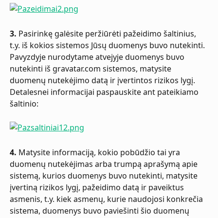
3.
 Pasirinkę galėsite peržiūrėti pažeidimo šaltinius, 
t.y. iš kokios sistemos Jūsų duomenys buvo nutekinti. 
Pavyzdyje nurodytame atvejyje duomenys buvo 
nutekinti iš gravatar.com sistemos, matysite 
duomenų nutekėjimo datą ir įvertintos rizikos lygį. 
Detalesnei informacijai paspauskite ant pateikiamo 
šaltinio:
4.
 Matysite informaciją, kokio pobūdžio tai yra 
duomenų nutekėjimas arba trumpą aprašymą apie 
sistemą, kurios duomenys buvo nutekinti, matysite 
įvertiną rizikos lygį, pažeidimo datą ir paveiktus 
asmenis, t.y. kiek asmenų, kurie naudojosi konkrečia 
sistema, duomenys buvo paviešinti šio duomenų 