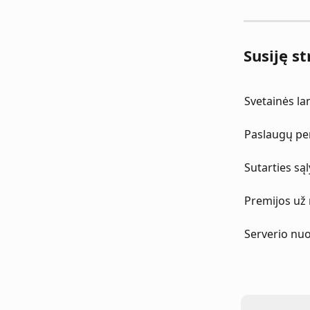
Susiję st
Svetainės l
Paslaugų per
Sutarties są
Premijos už
Serverio nu