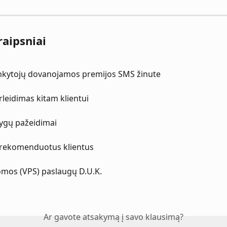
raipsniai
ankytojų dovanojamos premijos SMS žinute
leidimas kitam klientui
lygų pažeidimai
 rekomenduotus klientus
omos (VPS) paslaugų D.U.K.
Ar gavote atsakymą į savo klausimą?