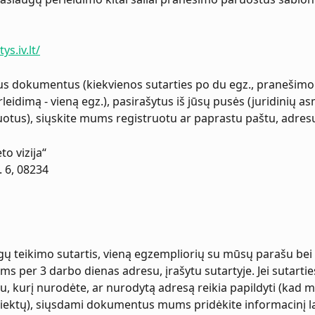
ys.iv.lt/
s dokumentus (kiekvienos sutarties po du egz., pranešimo 
eidimą - vieną egz.), pasirašytus iš jūsų pusės (juridinių as
tus), siųskite mums registruotu ar paprastu paštu, adres
o vizija“ 
. 6, 08234 
ų teikimo sutartis, vieną egzempliorių su mūsų parašu bei
s per 3 darbo dienas adresu, įrašytu sutartyje. Jei sutartie
u, kurį nurodėte, ar nurodytą adresą reikia papildyti (kad m
asiektų), siųsdami dokumentus mums pridėkite informacinį la