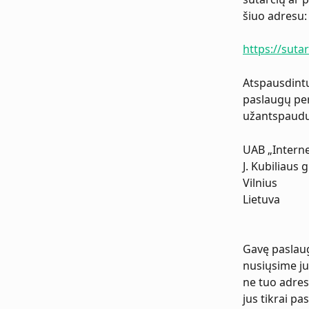
šiuo adresu:
https://sutart
Atspausdintu
paslaugų perl
užantspauduo
UAB „Internet
J. Kubiliaus g
Vilnius 
Lietuva 
Gavę paslaug
nusiųsime jum
ne tuo adres
jus tikrai p