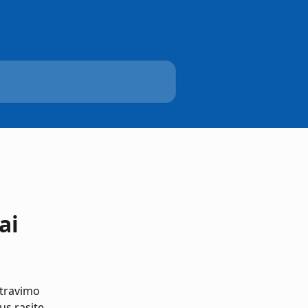
ai
travimo 
s rasite 