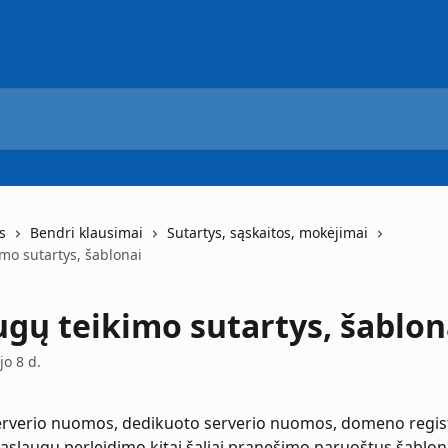
s
Bendri klausimai
Sutartys, sąskaitos, mokėjimai
mo sutartys, šablonai
ugų teikimo sutartys, šablon
o 8 d.
serverio nuomos, dedikuoto serverio nuomos, domeno regis
paslaugų perleidimo kitai šaliai pranešimo paruoštus šablonu