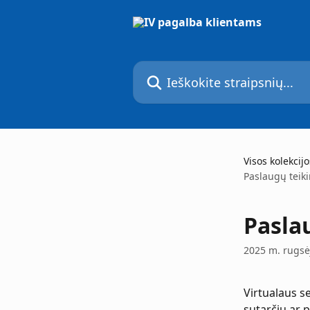
Pereiti prie pagrindinio turinio
Ieškokite straipsnių...
Visos kolekcijo
Paslaugų teiki
Pasla
2025 m. rugsėj
Virtualaus 
sutarčių ar 