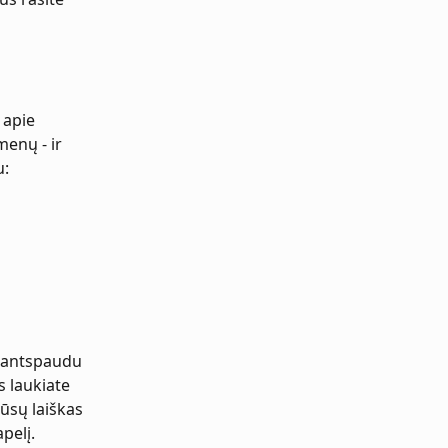
apie 
menų - ir 
u:
 antspaudu 
s laukiate 
ūsų laiškas 
pelį.