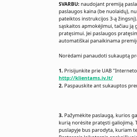
SVARBU:
 naudojant premiją pasl
paslaugos kaina (be nuolaidų), n
pateiktos instrukcijos 3-ą žingsn
sąskaitos apmokėjimui, tačiau ją 
pratęsimui. Jei paslaugos pratęsimu
automatiškai panaikinama premi
Norėdami panaudoti sukauptą pre
1.
 Prisijunkite prie UAB "Interneto
http://klientams.iv.lt/
2.
 Paspauskite ant sukauptos prem
3.
 Pažymėkite paslaugą, kurios gal
kurią norėsite pratęsti galiojimą
puslapyje bus parodyta, kuriam te