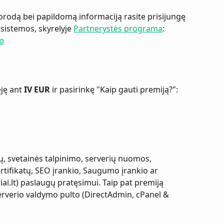
odą bei papildomą informaciją rasite prisijungę 
 sistemos, skyrelyje 
Partnerystės programa
:
hp
ję ant 
IV EUR
 ir pasirinkę "Kaip gauti premiją?":
 svetainės talpinimo, serverių nuomos, 
ertifikatų, SEO įrankio, Saugumo įrankio ar 
iai.lt) paslaugų pratęsimui. Taip pat premiją 
erverio valdymo pulto (DirectAdmin, cPanel & 