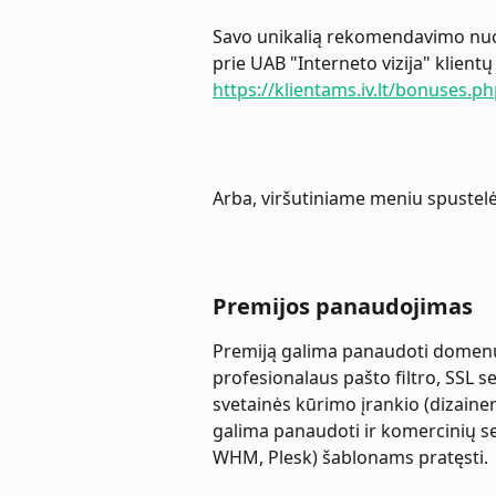
Savo unikalią rekomendavimo nuor
prie UAB "Interneto vizija" klientų
https://klientams.iv.lt/bonuses.p
Arba, viršutiniame meniu spustelė
Premijos panaudojimas
Premiją galima panaudoti domenų,
profesionalaus pašto filtro, SSL s
svetainės kūrimo įrankio (dizainer
galima panaudoti ir komercinių s
WHM, Plesk) šablonams pratęsti.