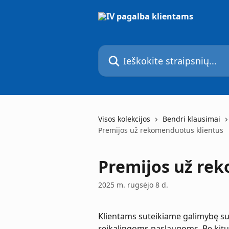
Pereiti prie pagrindinio turinio
Ieškokite straipsnių...
Visos kolekcijos
Bendri klausimai
Premijos už rekomenduotus klientus
Premijos už re
2025 m. rugsėjo 8 d.
Klientams suteikiame galimybę suma
reikalingoms paslaugoms. Be kitų