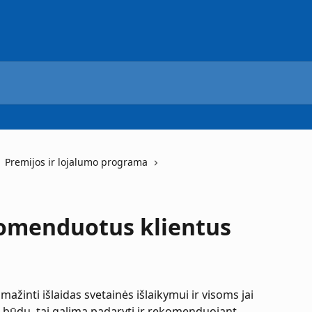
Premijos ir lojalumo programa
komenduotus klientus
žinti išlaidas svetainės išlaikymui ir visoms jai 
 būdų, tai galima padaryti ir rekomenduojant 