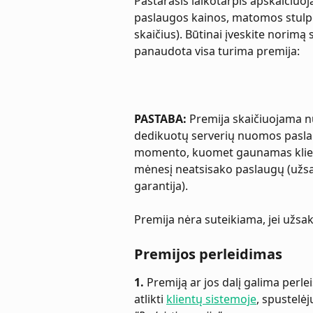
Pastarasis laikotarpis apskaičiuoj
paslaugos kainos, matomos stulp
skaičius). Būtinai įveskite norimą 
panaudota visa turima premija:
PASTABA:
 Premija skaičiuojama n
dedikuotų serverių nuomos paslau
momento, kuomet gaunamas kliento
mėnesį neatsisako paslaugų (užs
garantija).
Premija nėra suteikiama, jei užs
Premijos perleidimas
1.
 Premiją ar jos dalį galima perlei
atlikti 
klientų sistemoje
, spustelėj