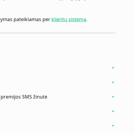
akymas pateikiamas per 
klientų sistemą
.
 premijos SMS žinute