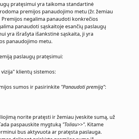
augų pratęsimui yra taikoma standartinė 
urodoma premijos panaudojimo metu (žr. žemiau 
į). Premijos negalima panaudoti konkrečios 
galima panaudoti sąskaitoje esančių paslaugų 
i yra išrašyta išankstinė sąskaita, ji yra 
jos panaudojimo metu.
miją paslaugų pratęsimui:
 vizija" klientų sistemos:
ijos sumos ir pasirinkite 
"Panaudoti premiją"
:
iojimą norite pratęsti ir žemiau įveskite sumą, už 
. Tada paspauskite mygtuką 
"Toliau>>"
. Kitame 
rminui bus aktyvuota ar pratęsta paslauga. 