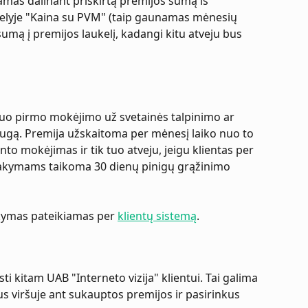
amas dalinant priskirtą premijos sumą iš 
elyje "Kaina su PVM" (taip gaunamas mėnesių 
sumą į premijos laukelį, kadangi kitu atveju bus 
uo pirmo mokėjimo už svetainės talpinimo ar 
gą. Premija užskaitoma per mėnesį laiko nuo to 
 mokėjimas ir tik tuo atveju, jeigu klientas per 
akymams taikoma 30 dienų pinigų grąžinimo 
akymas pateikiamas per 
klientų sistemą
.
sti kitam UAB "Interneto vizija" klientui. Tai galima 
us viršuje ant sukauptos premijos ir pasirinkus 