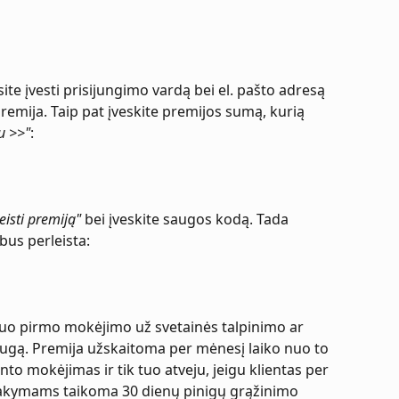
ite įvesti prisijungimo vardą bei el. pašto adresą 
emija. Taip pat įveskite premijos sumą, kurią 
u >>"
:
eisti premiją"
 bei įveskite saugos kodą. Tada 
 bus perleista:
uo pirmo mokėjimo už svetainės talpinimo ar 
gą. Premija užskaitoma per mėnesį laiko nuo to 
 mokėjimas ir tik tuo atveju, jeigu klientas per 
akymams taikoma 30 dienų pinigų grąžinimo 