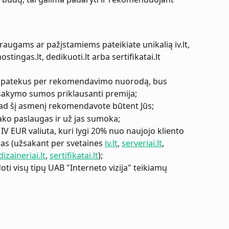
augams ar pažįstamiems pateikiate unikalią iv.lt, 
.hostingas.lt, dedikuoti.lt arba sertifikatai.lt 
ių patekus per rekomendavimo nuorodą, bus 
sakymo sumos priklausanti premija;
ad šį asmenį rekomendavote būtent Jūs;
o paslaugas ir už jas sumoka;
V EUR valiuta, kuri lygi 20% nuo naujojo kliento 
s (užsakant per svetaines 
iv.lt
, 
serveriai.lt
, 
dizaineriai.lt
, 
sertifikatai.lt
);
oti visų tipų UAB "Interneto vizija" teikiamų 
a