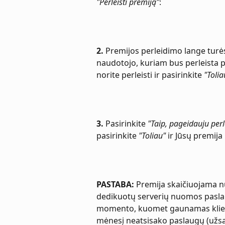
"Perleisti premiją"
:
2.
 Premijos perleidimo lange turės
naudotojo, kuriam bus perleista pr
norite perleisti ir pasirinkite 
"Tolia
3.
 Pasirinkite 
"Taip, pageidauju perl
pasirinkite 
"Toliau"
 ir Jūsų premija
PASTABA:
 Premija skaičiuojama n
dedikuotų serverių nuomos paslau
momento, kuomet gaunamas kliento
mėnesį neatsisako paslaugų (užs