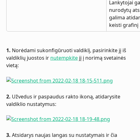
Lankytojai gal
nurodytų at
galima atidar
keisti grafin
1.
 Norėdami sukonfigūruoti valdiklį, pasirinkite jį iš 
valdiklių juostos ir 
nutempkite
 jį į norimą svetainės 
vietą:
2.
 Užvedus ir paspaudus rakto ikoną, atidarysite 
valdiklio nustatymus:
3.
 Atsidarys naujas langas su nustatymais ir čia 