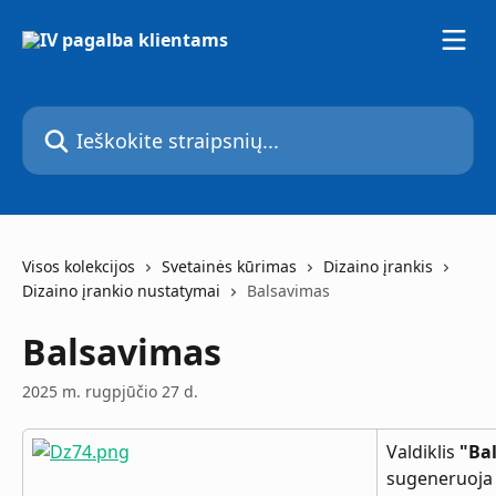
Pereiti prie pagrindinio turinio
Ieškokite straipsnių...
Visos kolekcijos
Svetainės kūrimas
Dizaino įrankis
Dizaino įrankio nustatymai
Balsavimas
Balsavimas
2025 m. rugpjūčio 27 d.
Valdiklis 
"Ba
sugeneruoja 