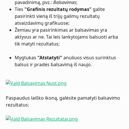
pavadinimą, pvz.: 
Balsavimas
;
Ties 
"Grafinis rezultatų rodymas"
 galite 
pasirinkti vieną iš trijų galimų rezultatų 
atvaizdavimų grafikuose;
Žemiau yra pasirinkimas ar balsavimas yra 
aktyvus ar ne. Tai leis lankytojams balsuoti arba 
tik matyti rezultatus;
Mygtukas 
"Atstatyti"
 anuliuos visus surinktus 
balsus ir pradės balsavimą iš naujo.
Paspaudus laiško ikoną, galėsite pamatyti balsavimo 
rezultatus: