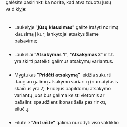
galėsite pasirinkti ką norite, kad atvaizduotų Jūsų 
valdiklyje:
Laukelyje 
"Jūsų klausimas"
 galite įrašyti norimą 
klausimą į kurį lankytojai atsakys šiame 
balsavime;
Laukeliai 
"Atsakymas 1"
, 
"Atsakymas 2"
 ir t.t. 
yra skirti pateikti galimus atsakymų variantus.
Mygtukas 
"Pridėti atsakymą"
 leidžia sukurti 
daugiau galimų atsakymo variantų (numatytasis 
skaičius yra 2). Pridėjus papildomų atsakymo 
variantų juos bus galima keisti vietomis ar 
pašalinti spaudžiant ikonas šalia pasirinktų 
eilučių;
Eilutėje 
"Antraštė"
 galima nurodyti viso valdiklio 