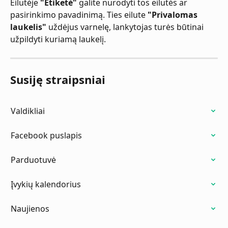
Eilutėje 
"Etiketė"
 galite nurodyti tos eilutės ar 
pasirinkimo pavadinimą. Ties eilute 
"Privalomas 
laukelis"
 uždėjus varnelę, lankytojas turės būtinai 
užpildyti kuriamą laukelį.
Susiję straipsniai
Valdikliai
Facebook puslapis
Parduotuvė
Įvykių kalendorius
Naujienos