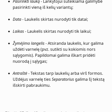
Pasirinkti lauką
 - Lankytojui suteikiama galimybė 
pasirinkti vieną iš kelių variantų;
Data
 - Laukelis skirtas nurodyti tik datai;
Laikas
 - Laukelis skirtas nurodyti tik laikui;
Žymėjimo langelis
 - Atsiranda laukelis, kur galima 
uždėti varnelę (pvz. sutikti su kokiomis nors 
sąlygomis). Papildomai galima iškart pridėti 
nuorodą į sąlygas;
Antraštė
 - Tekstas tarp laukelių arba virš formos. 
Uždėjus varnelę ties 
Separatorius
 galima šį tekstą 
išskirti pabraukimu.