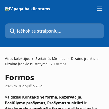
Pereiti prie pagrindinio turinio
Ieškokite straipsnių...
Visos kolekcijos
Svetainės kūrimas
Dizaino įrankis
Dizaino įrankio nustatymai
Formos
Formos
2025 m. rugpjūčio 26 d.
Valdikliai 
Kontaktinė forma
, 
Rezervacija
, 
Pasiūlymo prašymas
, 
Prašymas susitikti
 ir 
Atsakomojo skambučio forma
 suteikia galimybę 