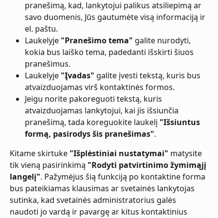
pranešimą, kad, lankytojui palikus atsiliepimą ar 
savo duomenis, Jūs gautumėte visą informaciją ir 
el. paštu.
Laukelyje 
"Pranešimo tema"
 galite nurodyti, 
kokia bus laiško tema, padedanti išskirti šiuos 
pranešimus.
Laukelyje 
"Įvadas"
 galite įvesti tekstą, kuris bus 
atvaizduojamas virš kontaktinės formos.
Jeigu norite pakoreguoti tekstą, kuris 
atvaizduojamas lankytojui, kai jis išsiunčia 
pranešimą, tada koreguokite laukelį 
"Išsiuntus 
formą, pasirodys šis pranešimas"
.
Kitame skirtuke 
"Išplėstiniai nustatymai"
 matysite 
tik vieną pasirinkimą 
"Rodyti patvirtinimo žymimąjį 
langelį"
. Pažymėjus šią funkciją po kontaktine forma 
bus pateikiamas klausimas ar svetainės lankytojas 
sutinka, kad svetainės administratorius galės 
naudoti jo vardą ir pavargę ar kitus kontaktinius 