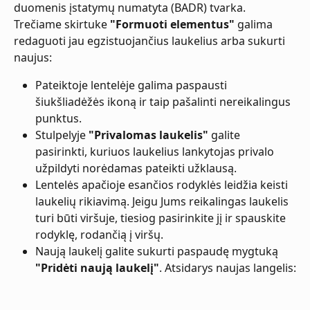
duomenis įstatymų numatyta (BADR) tvarka.
Trečiame skirtuke 
"Formuoti elementus"
 galima 
redaguoti jau egzistuojančius laukelius arba sukurti 
naujus:
Pateiktoje lentelėje galima paspausti 
šiukšliadėžės ikoną ir taip pašalinti nereikalingus 
punktus.
Stulpelyje 
"Privalomas laukelis"
 galite 
pasirinkti, kuriuos laukelius lankytojas privalo 
užpildyti norėdamas pateikti užklausą.
Lentelės apačioje esančios rodyklės leidžia keisti 
laukelių rikiavimą. Jeigu Jums reikalingas laukelis 
turi būti viršuje, tiesiog pasirinkite jį ir spauskite 
rodyklę, rodančią į viršų.
Naują laukelį galite sukurti paspaudę mygtuką 
"Pridėti naują laukelį"
. Atsidarys naujas langelis: