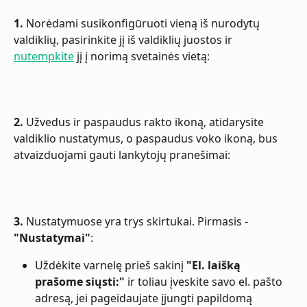
1.
 Norėdami susikonfigūruoti vieną iš nurodytų 
valdiklių, pasirinkite jį iš valdiklių juostos ir 
nutempkite
 jį į norimą svetainės vietą:
2.
 Užvedus ir paspaudus rakto ikoną, atidarysite 
valdiklio nustatymus, o paspaudus voko ikoną, bus 
atvaizduojami gauti lankytojų pranešimai:
3.
 Nustatymuose yra trys skirtukai. Pirmasis - 
"Nustatymai"
:
Uždėkite varnelę prieš sakinį 
"El. laišką 
prašome siųsti:"
 ir toliau įveskite savo el. pašto 
adresą, jei pageidaujate įjungti papildomą 