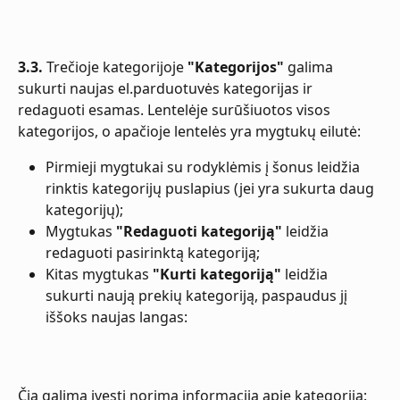
3.3.
 Trečioje kategorijoje 
"Kategorijos"
 galima 
sukurti naujas el.parduotuvės kategorijas ir 
redaguoti esamas. Lentelėje surūšiuotos visos 
kategorijos, o apačioje lentelės yra mygtukų eilutė:
Pirmieji mygtukai su rodyklėmis į šonus leidžia 
rinktis kategorijų puslapius (jei yra sukurta daug 
kategorijų);
Mygtukas 
"Redaguoti kategoriją"
 leidžia 
redaguoti pasirinktą kategoriją;
Kitas mygtukas 
"Kurti kategoriją"
 leidžia 
sukurti naują prekių kategoriją, paspaudus jį 
iššoks naujas langas:
Čia galima įvesti norimą informaciją apie kategoriją: