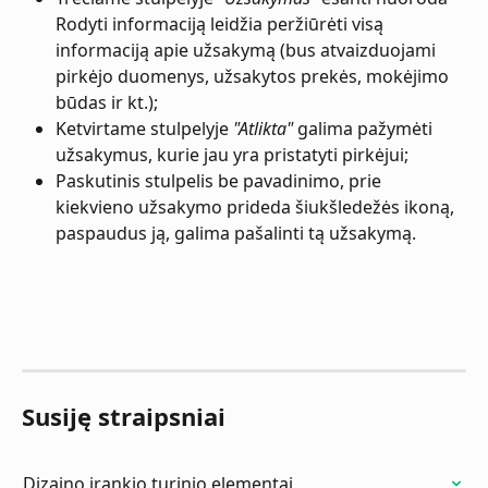
Rodyti informaciją leidžia peržiūrėti visą 
informaciją apie užsakymą (bus atvaizduojami 
pirkėjo duomenys, užsakytos prekės, mokėjimo 
būdas ir kt.);
Ketvirtame stulpelyje 
"Atlikta"
 galima pažymėti 
užsakymus, kurie jau yra pristatyti pirkėjui;
Paskutinis stulpelis be pavadinimo, prie 
kiekvieno užsakymo prideda šiukšledežės ikoną, 
paspaudus ją, galima pašalinti tą užsakymą.
Susiję straipsniai
Dizaino įrankio turinio elementai