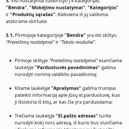
3.
 Visi nustatymai suskirstyti į 4 kategorijas: 
"Bendra"
, 
"Mokėjimo nustatymai"
, 
"Kategorijos"
ir 
"Produktų sąrašas"
. Kiekviena iš jų valdoma 
atskirame skirtuke.
3.1.
 Pirmojoje kategorijoje 
"Bendra"
 yra dvi skiltys: 
"Pranešimų nustatymai"
 ir 
"Teksto moduliai"
. 
Pirmoje skiltyje 
"Pranešimų nustatymai"
 esančiame 
laukelyje 
"Parduotuvės pavadinimas"
 galima 
nurodyti norimą valdiklio pavadinimą;
Kitame laukelyje 
"Aprašymas"
 galima trumpai 
pateikti informaciją apie Jūsų el.parduotuvę, kuo 
ji išsiskiria iš kitų, ar kas čia yra parduodama;
Trečiame laukelyje 
"El.pašto adresas"
 turite 
nurodyti kokį nors adresą, iš kurio bus siunčiama 