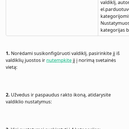
valdiklį, aut
el.parduotuv
kategorijomis
Nustatymuose
kategorijas be
1.
 Norėdami susikonfigūruoti valdiklį, pasirinkite jį iš 
valdiklių juostos ir 
nutempkite
 jį į norimą svetainės 
vietą:
2.
 Užvedus ir paspaudus rakto ikoną, atidarysite 
valdiklio nustatymus: