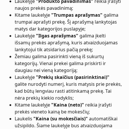
Laukelyje 
"Produkto pavadinimas"
 reikia įrašyti 
naujos prekės pavadinimą;
Kitame laukelyje 
"Trumpas aprašymas"
 galima 
trumpai aprašyti prekę. Šį aprašymą lankytojas 
matys dar kategorijos puslapyje;
Laukelyje 
"Ilgas aprašymas"
 galima įkelti 
išsamų prekės aprašymą, kuris atvaizduojamas 
lankytojui tik atsidarius pačią prekę;
Žemiau galima pasirinkti vieną iš sukurtų 
kategorijų. Vienai prekei galima priskirti ir 
daugiau nei vieną kategoriją;
Laukelyje 
"Prekių skaičius (pasirinktinai)"
galite nurodyti numerį, kuris matysis prie prekės, 
kad būtų lengviau rasti atitinkamą prekę. Tai 
nėra prekių kiekio rodyklis;
Kitame laukelyje 
"Kaina (neto)"
 reikia įrašyti 
prekės vieneto kainą be mokesčių;
Laukelis 
"Kaina (su mokesčiais)"
 automatiškai 
užsipildo. Šiame laukelyje bus atvaizduojama 