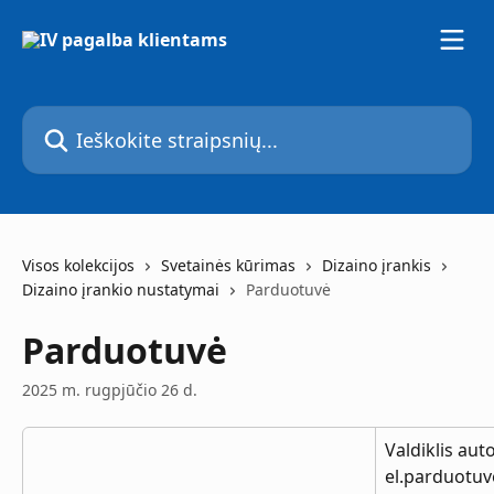
Pereiti prie pagrindinio turinio
Ieškokite straipsnių...
Visos kolekcijos
Svetainės kūrimas
Dizaino įrankis
Dizaino įrankio nustatymai
Parduotuvė
Parduotuvė
2025 m. rugpjūčio 26 d.
Valdiklis au
el.parduotuvė