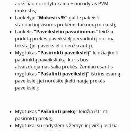
aukščiau nurodyta kaina + nurodytas PVM 
mokestis;
Laukelyje 
"Mokestis %"
 galite pakeisti 
standartinį visoms prekėms taikomą mokestį;
Laukelis 
"Paveikslėlio pavadinimas"
 leidžia 
pridėtą prekės paveikslėlį pervadinti į norimą 
tekstą (jei paveikslėlio neužkrautų);
Mygtukas 
"Pasirinkti paveikslėlį"
 leidžia įkelti 
pasirinktą paveiksliuką, kuris bus 
atvaizduojamas šalia prekės. Žemiau esantis 
mygtukas 
"Pašalinti paveikslėlį"
 ištrins esamą 
paveikslėlį jei norėsite įkelti naują prekės 
paveikslėlį;
Mygtukas 
"Pašalinti prekę"
 leidžia ištrinti 
pasirinktą prekę;
Mygtukai su rodyklėmis žemyn ir į viršų leidžia 