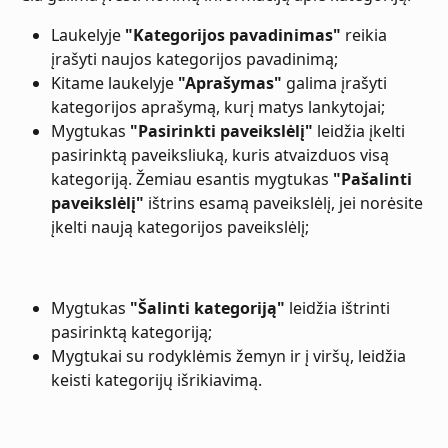
Laukelyje 
"Kategorijos pavadinimas"
 reikia 
įrašyti naujos kategorijos pavadinimą;
Kitame laukelyje 
"Aprašymas"
 galima įrašyti 
kategorijos aprašymą, kurį matys lankytojai;
Mygtukas 
"Pasirinkti paveikslėlį"
 leidžia įkelti 
pasirinktą paveiksliuką, kuris atvaizduos visą 
kategoriją. Žemiau esantis mygtukas 
"Pašalinti 
paveikslėlį"
 ištrins esamą paveikslėlį, jei norėsite 
įkelti naują kategorijos paveikslėlį;
Mygtukas 
"Šalinti kategoriją"
 leidžia ištrinti 
pasirinktą kategoriją;
Mygtukai su rodyklėmis žemyn ir į viršų, leidžia 
keisti kategorijų išrikiavimą.