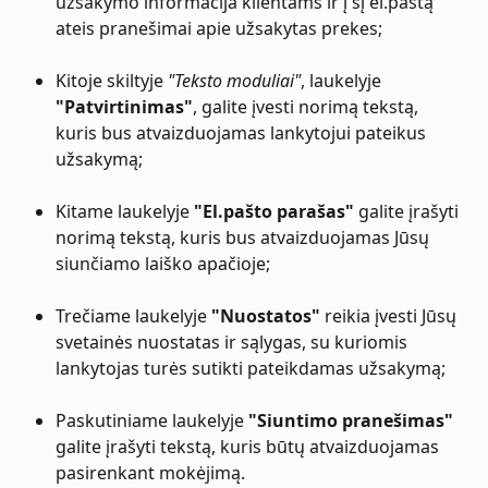
užsakymo informacija klientams ir į šį el.paštą 
ateis pranešimai apie užsakytas prekes;
Kitoje skiltyje 
"Teksto moduliai"
, laukelyje 
"Patvirtinimas"
, galite įvesti norimą tekstą, 
kuris bus atvaizduojamas lankytojui pateikus 
užsakymą;
Kitame laukelyje 
"El.pašto parašas"
 galite įrašyti 
norimą tekstą, kuris bus atvaizduojamas Jūsų 
siunčiamo laiško apačioje;
Trečiame laukelyje 
"Nuostatos"
 reikia įvesti Jūsų 
svetainės nuostatas ir sąlygas, su kuriomis 
lankytojas turės sutikti pateikdamas užsakymą;
Paskutiniame laukelyje 
"Siuntimo pranešimas"
galite įrašyti tekstą, kuris būtų atvaizduojamas 
pasirenkant mokėjimą.