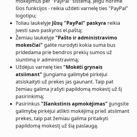
mokėjimus per "PayPal" sistemą. Jeigu norime 
šios funkcijos - reikia uždėti varnelę ties "PayPal" 
logotipu;
Toliau laukelyje 
Jūsų "PayPal" paskyra
 reikia 
įvesti savo paskyros el.paštą;
Žemiau laukelyje 
"Pašto ir administravimo 
mokesčiai"
 galite nurodyti kokia suma bus 
pridedama prie bendros prekių sumos už 
siuntimą ir administravimą;
Uždėjus varnelę ties 
"Mokėti grynais 
atsiimant"
 įjungiama galimybė pirkėjui 
atsiskaityti už prekes jas gaunant. Taip pat 
žemiau galima įrašyti papildomą mokestį už šį 
pasirinkimą;
Pasirinkus 
"Išankstinis apmokėjimas"
 įjungsite 
galimybę pirkėjui atlikti mokėjimą prieš atsiimant 
prekes, taip pat žemiau galima pritaikyti 
papildomą mokestį už šią paslaugą.