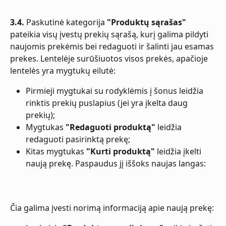
3.4.
 Paskutinė kategorija 
"Produktų sąrašas"
pateikia visų įvestų prekių sąrašą, kurį galima pildyti 
naujomis prekėmis bei redaguoti ir šalinti jau esamas 
prekes. Lentelėje surūšiuotos visos prekės, apačioje 
lentelės yra mygtukų eilutė:
Pirmieji mygtukai su rodyklėmis į šonus leidžia 
rinktis prekių puslapius (jei yra įkelta daug 
prekių);
Mygtukas 
"Redaguoti produktą"
 leidžia 
redaguoti pasirinktą prekę;
Kitas mygtukas 
"Kurti produktą"
 leidžia įkelti 
naują prekę. Paspaudus jį iššoks naujas langas:
Čia galima įvesti norimą informaciją apie naują prekę: