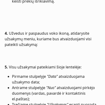
keisti prekių išrikiavimą.
4.
 Užvedus ir paspaudus voko ikoną, atidarysite 
užsakymų meniu, kuriame bus atvaizduojami visi 
pateikti užsakymą:
5.
 Visu užsakymai pateikiami šioje lentelėje:
Pirmame stulpelyje 
"Data"
 atvaizduojama 
užsakymo data;
Antrame stulpelyje 
"Nuo"
 atvaizduojami pirkėjo 
duomenys (vardas, pavardė ir kontaktinis 
el.paštas);
Trečiame stulpelyje 
"Užsakymas"
 esanti nuoroda 