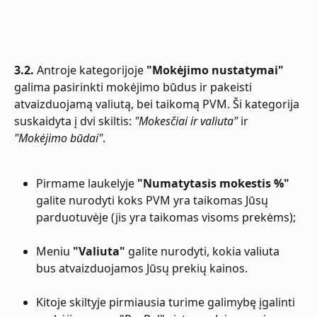
3.2.
 Antroje kategorijoje 
"Mokėjimo nustatymai"
galima pasirinkti mokėjimo būdus ir pakeisti 
atvaizduojamą valiutą, bei taikomą PVM. Ši kategorija 
suskaidyta į dvi skiltis: 
"Mokesčiai ir valiuta"
 ir 
"Mokėjimo būdai"
.
Pirmame laukelyje 
"Numatytasis mokestis %"
galite nurodyti koks PVM yra taikomas Jūsų 
parduotuvėje (jis yra taikomas visoms prekėms);
Meniu 
"Valiuta"
 galite nurodyti, kokia valiuta 
bus atvaizduojamos Jūsų prekių kainos.
Kitoje skiltyje pirmiausia turime galimybę įgalinti 