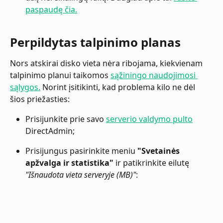
paspaudę čia.
Perpildytas talpinimo planas
Nors atskirai disko vieta nėra ribojama, kiekvienam 
talpinimo planui taikomos 
sąžiningo naudojimosi 
sąlygos.
 Norint įsitikinti, kad problema kilo ne dėl 
šios priežasties:
Prisijunkite prie savo 
serverio valdymo pulto
DirectAdmin;
Prisijungus pasirinkite meniu 
"Svetainės 
apžvalga ir statistika"
 ir patikrinkite eilutę 
"Išnaudota vieta serveryje (MB)"
: