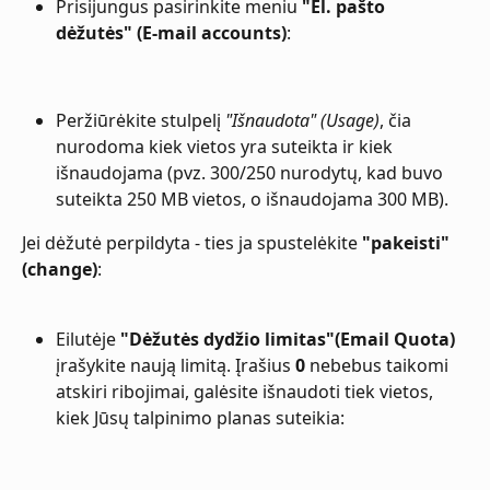
Prisijungus pasirinkite meniu 
"El. pašto 
dėžutės" (E-mail accounts)
:
Peržiūrėkite stulpelį 
"Išnaudota" (Usage)
, čia 
nurodoma kiek vietos yra suteikta ir kiek 
išnaudojama (pvz. 300/250 nurodytų, kad buvo 
suteikta 250 MB vietos, o išnaudojama 300 MB). 
Jei dėžutė perpildyta - ties ja spustelėkite 
"pakeisti" 
(change)
:
Eilutėje 
"Dėžutės dydžio limitas"(Email Quota)
įrašykite naują limitą. Įrašius 
0
 nebebus taikomi 
atskiri ribojimai, galėsite išnaudoti tiek vietos, 
kiek Jūsų talpinimo planas suteikia: