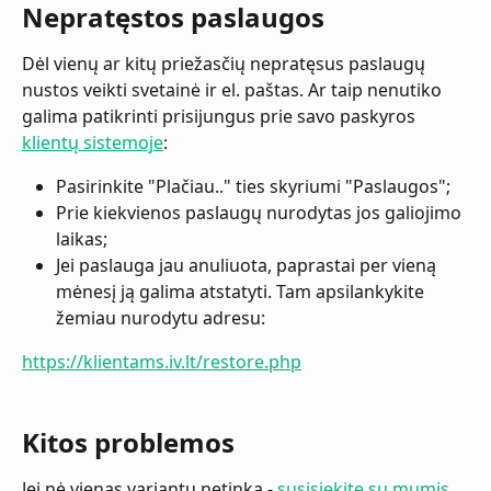
Nepratęstos paslaugos
Dėl vienų ar kitų priežasčių nepratęsus paslaugų 
nustos veikti svetainė ir el. paštas. Ar taip nenutiko 
galima patikrinti prisijungus prie savo paskyros 
klientų sistemoje
:
Pasirinkite "Plačiau.." ties skyriumi "Paslaugos";
Prie kiekvienos paslaugų nurodytas jos galiojimo 
laikas;
Jei paslauga jau anuliuota, paprastai per vieną 
mėnesį ją galima atstatyti. Tam apsilankykite 
žemiau nurodytu adresu:
https://klientams.iv.lt/restore.php
Kitos problemos
Jei nė vienas variantų netinka - 
susisiekite su mumis.