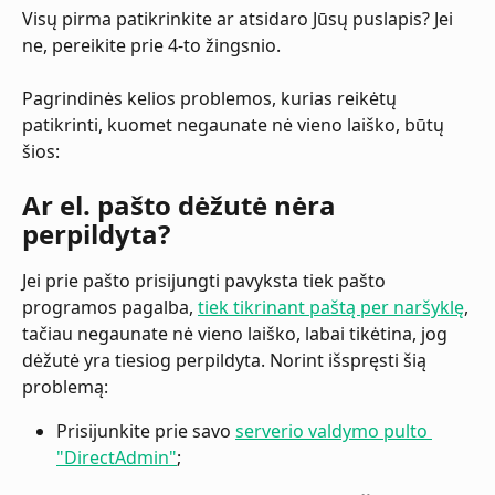
Visų pirma patikrinkite ar atsidaro Jūsų puslapis? Jei 
ne, pereikite prie 4-to žingsnio. 
Pagrindinės kelios problemos, kurias reikėtų 
patikrinti, kuomet negaunate nė vieno laiško, būtų 
šios:
Ar el. pašto dėžutė nėra 
perpildyta?
Jei prie pašto prisijungti pavyksta tiek pašto 
programos pagalba, 
tiek tikrinant paštą per naršyklę
, 
tačiau negaunate nė vieno laiško, labai tikėtina, jog 
dėžutė yra tiesiog perpildyta. Norint išspręsti šią 
problemą:
Prisijunkite prie savo 
serverio valdymo pulto 
"DirectAdmin"
;