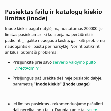
Pasiektas failų ir katalogų kiekio 
limitas (inode)
Inode kiekis pagal nutylėjimą nustatomas 200000. Jei 
limitas pasiekiamas iki kol spėjama peržiūrėti ir 
padidinti jį, galite nebegauti laiškų, gali kilti problemų 
naudojantis el. paštu per naršyklę. Norint patikrinti 
ar kilusi būtent ši problema:
Prisijunkite prie savo 
serverio valdymo pulto 
"DirectAdmin"
;
Prisijungus pažiūrėkite dešinėje puslapio dalyje, 
parametrą 
"Inode kiekis" (Inode usage)
:
Jei limitas pasiektas - rekomenduojame pašalinti 
dalį nereikalingų failų. Daugiau apie tai 
rasite 