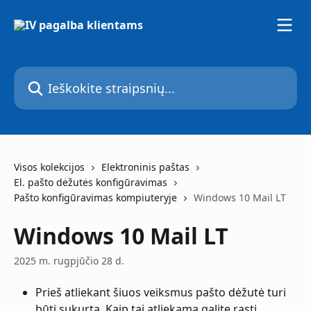
Pereiti prie pagrindinio turinio
Ieškokite straipsnių...
Visos kolekcijos
Elektroninis paštas
El. pašto dėžutės konfigūravimas
Pašto konfigūravimas kompiuteryje
Windows 10 Mail LT
Windows 10 Mail LT
2025 m. rugpjūčio 28 d.
Prieš atliekant šiuos veiksmus pašto dėžutė turi 
būti sukurta. Kaip tai atliekama galite rasti 