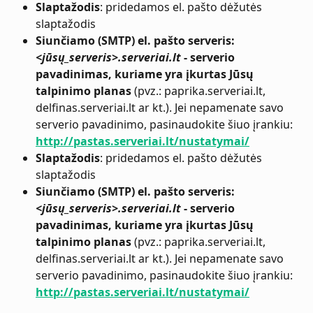
Slaptažodis
: pridedamos el. pašto dėžutės 
slaptažodis
Siunčiamo (SMTP) el. pašto serveris: 
<jūsų_serveris>.serveriai.lt
 - serverio 
pavadinimas, kuriame yra įkurtas Jūsų 
talpinimo planas
 (pvz.: paprika.serveriai.lt, 
delfinas.serveriai.lt ar kt.). Jei nepamenate savo 
serverio pavadinimo, pasinaudokite šiuo įrankiu: 
http://pastas.serveriai.lt/nustatymai/
Slaptažodis
: pridedamos el. pašto dėžutės 
slaptažodis
Siunčiamo (SMTP) el. pašto serveris: 
<jūsų_serveris>.serveriai.lt
 - serverio 
pavadinimas, kuriame yra įkurtas Jūsų 
talpinimo planas
 (pvz.: paprika.serveriai.lt, 
delfinas.serveriai.lt ar kt.). Jei nepamenate savo 
serverio pavadinimo, pasinaudokite šiuo įrankiu: 
http://pastas.serveriai.lt/nustatymai/