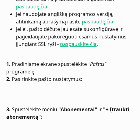
paspaudę čia.
Jei naudojate anglišką programos versiją, 
atitinkamą aprašymą rasite 
paspaudę čia.
Jei el. pašto dėžutę jau esate sukonfigūravę ir 
pageidaujate pakoreguoti esamus nustatymus 
įjungiant SSL ryšį - 
paspauskite čia
.
1.
 Pradiniame ekrane spustelėkite 
"Paštas"
programėlę.
2.
 Pasirinkite pašto nustatymus:
3.
 Spustelėkite meniu 
"Abonementai"
 ir 
"+ Įtraukti 
abonementą"
: