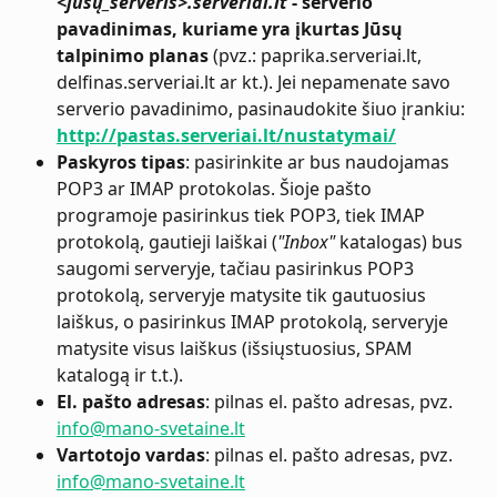
<jūsų_serveris>.serveriai.lt
 - serverio 
pavadinimas, kuriame yra įkurtas Jūsų 
talpinimo planas
 (pvz.: paprika.serveriai.lt, 
delfinas.serveriai.lt ar kt.). Jei nepamenate savo 
serverio pavadinimo, pasinaudokite šiuo įrankiu: 
http://pastas.serveriai.lt/nustatymai/
Paskyros tipas
: pasirinkite ar bus naudojamas 
POP3 ar IMAP protokolas. Šioje pašto 
programoje pasirinkus tiek POP3, tiek IMAP 
protokolą, gautieji laiškai (
"Inbox"
 katalogas) bus 
saugomi serveryje, tačiau pasirinkus POP3 
protokolą, serveryje matysite tik gautuosius 
laiškus, o pasirinkus IMAP protokolą, serveryje 
matysite visus laiškus (išsiųstuosius, SPAM 
katalogą ir t.t.).
El. pašto adresas
: pilnas el. pašto adresas, pvz. 
info@mano-svetaine.lt
Vartotojo vardas
: pilnas el. pašto adresas, pvz. 
info@mano-svetaine.lt