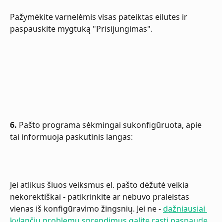
Pažymėkite varnelėmis visas pateiktas eilutes ir 
paspauskite mygtuką "Prisijungimas".
6.
 Pašto programa sėkmingai sukonfigūruota, apie 
tai informuoja paskutinis langas:
Jei atlikus šiuos veiksmus el. pašto dėžutė veikia 
nekorektiškai - patikrinkite ar nebuvo praleistas 
vienas iš konfigūravimo žingsnių. Jei ne - 
dažniausiai 
kylančių problemų sprendimus galite rasti paspaudę 