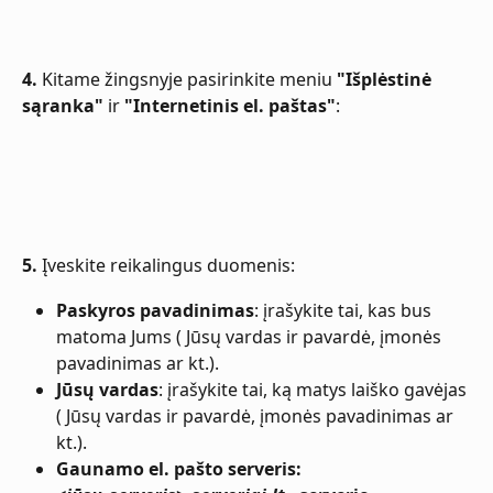
4.
 Kitame žingsnyje pasirinkite meniu 
"Išplėstinė 
sąranka"
 ir 
"Internetinis el. paštas"
:
5.
 Įveskite reikalingus duomenis:
Paskyros pavadinimas
: įrašykite tai, kas bus 
matoma Jums ( Jūsų vardas ir pavardė, įmonės 
pavadinimas ar kt.).
Jūsų vardas
: įrašykite tai, ką matys laiško gavėjas 
( Jūsų vardas ir pavardė, įmonės pavadinimas ar 
kt.).
Gaunamo el. pašto serveris: 