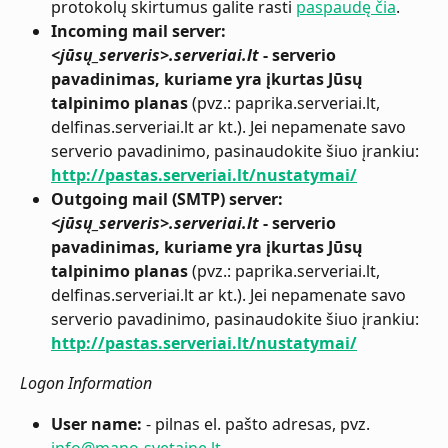
protokolų skirtumus galite rasti 
paspaudę čia
.
Incoming mail server: 
<jūsų_serveris>.serveriai.lt
 - serverio 
pavadinimas, kuriame yra įkurtas Jūsų 
talpinimo planas
 (pvz.: paprika.serveriai.lt, 
delfinas.serveriai.lt ar kt.). Jei nepamenate savo 
serverio pavadinimo, pasinaudokite šiuo įrankiu: 
http://pastas.serveriai.lt/nustatymai/
Outgoing mail (SMTP) server: 
<jūsų_serveris>.serveriai.lt
 - serverio 
pavadinimas, kuriame yra įkurtas Jūsų 
talpinimo planas
 (pvz.: paprika.serveriai.lt, 
delfinas.serveriai.lt ar kt.). Jei nepamenate savo 
serverio pavadinimo, pasinaudokite šiuo įrankiu: 
http://pastas.serveriai.lt/nustatymai/
Logon Information
User name:
 - pilnas el. pašto adresas, pvz. 
info@mano-svetaine.lt