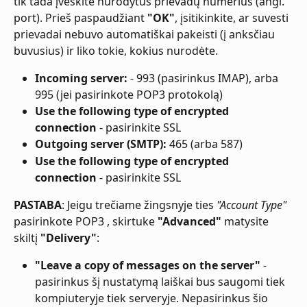
tik tada įveskite nurodytus prievadų numerius (angl. 
port). Prieš paspaudžiant 
"OK"
, įsitikinkite, ar suvesti 
prievadai nebuvo automatiškai pakeisti (į anksčiau 
buvusius) ir liko tokie, kokius nurodėte.
Incoming server:
 - 993 (pasirinkus IMAP), arba 
995 (jei pasirinkote POP3 protokolą)
Use the following type of encrypted 
connection
 - pasirinkite SSL
Outgoing server (SMTP):
 465 (arba 587)
Use the following type of encrypted 
connection
 - pasirinkite SSL
PASTABA
: Jeigu trečiame žingsnyje ties 
"Account Type"
pasirinkote POP3 , skirtuke 
"Advanced"
 matysite 
skiltį 
"Delivery"
:
"Leave a copy of messages on the server"
 - 
pasirinkus šį nustatymą laiškai bus saugomi tiek 
kompiuteryje tiek serveryje. Nepasirinkus šio 