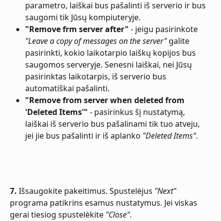
parametro, laiškai bus pašalinti iš serverio ir bus 
saugomi tik Jūsų kompiuteryje.
"Remove frm server after"
 - jeigu pasirinkote 
"Leave a copy of messages on the server"
 galite 
pasirinkti, kokio laikotarpio laiškų kopijos bus 
saugomos serveryje. Senesni laiškai, nei Jūsų 
pasirinktas laikotarpis, iš serverio bus 
automatiškai pašalinti.
"Remove from server when deleted from 
'Deleted Items'"
 - pasirinkus šį nustatymą, 
laiškai iš serverio bus pašalinami tik tuo atveju, 
jei jie bus pašalinti ir iš aplanko 
"Deleted Items"
.
7.
 Išsaugokite pakeitimus. Spustelėjus 
"Next"
programa patikrins esamus nustatymus. Jei viskas 
gerai tiesiog spustelėkite 
"Close"
.