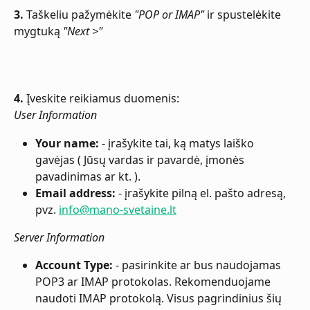
3.
 Taškeliu pažymėkite 
"POP or IMAP"
 ir spustelėkite 
mygtuką 
"Next >"
4.
 Įveskite reikiamus duomenis:
User Information
Your name:
 - įrašykite tai, ką matys laiško 
gavėjas ( Jūsų vardas ir pavardė, įmonės 
pavadinimas ar kt. ).
Email address:
 - įrašykite pilną el. pašto adresą, 
pvz. 
info@mano-svetaine.lt
Server Information
Account Type:
 - pasirinkite ar bus naudojamas 
POP3 ar IMAP protokolas. Rekomenduojame 
naudoti IMAP protokolą. Visus pagrindinius šių 