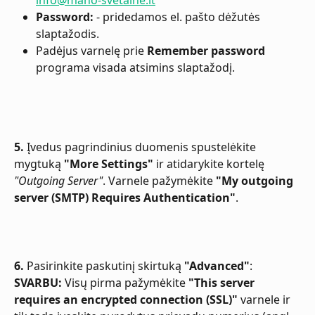
Password:
 - pridedamos el. pašto dėžutės 
slaptažodis.
Padėjus varnelę prie 
Remember password
programa visada atsimins slaptažodį.
5.
 Įvedus pagrindinius duomenis spustelėkite 
mygtuką 
"More Settings"
 ir atidarykite kortelę 
"Outgoing Server"
. Varnele pažymėkite 
"My outgoing 
server (SMTP) Requires Authentication"
.
6.
 Pasirinkite paskutinį skirtuką 
"Advanced"
:
SVARBU:
 Visų pirma pažymėkite 
"This server 
requires an encrypted connection (SSL)"
 varnele ir 