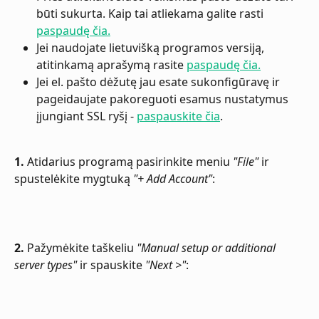
būti sukurta. Kaip tai atliekama galite rasti 
paspaudę čia.
Jei naudojate lietuvišką programos versiją, 
atitinkamą aprašymą rasite 
paspaudę čia.
Jei el. pašto dėžutę jau esate sukonfigūravę ir 
pageidaujate pakoreguoti esamus nustatymus 
įjungiant SSL ryšį - 
paspauskite čia
.
1.
 Atidarius programą pasirinkite meniu 
"File"
 ir 
spustelėkite mygtuką 
"+ Add Account"
:
2.
 Pažymėkite taškeliu 
"Manual setup or additional 
server types"
 ir spauskite 
"Next >"
: