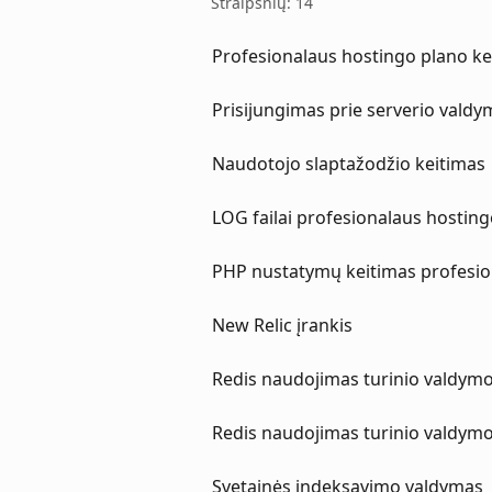
Straipsnių: 14
Profesionalaus hostingo plano ke
Prisijungimas prie serverio valdy
Naudotojo slaptažodžio keitimas
LOG failai profesionalaus hostin
PHP nustatymų keitimas profesio
New Relic įrankis
Redis naudojimas turinio valdymo
Redis naudojimas turinio valdym
Svetainės indeksavimo valdymas