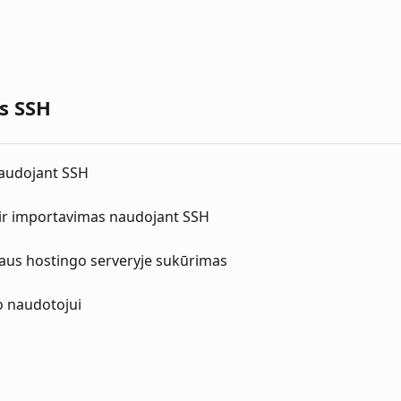
s SSH
naudojant SSH
ir importavimas naudojant SSH
aus hostingo serveryje sukūrimas
o naudotojui