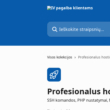
Pereiti prie pagrindinio turinio
Ieškokite straipsnių...
Visos kolekcijos
Profesionalus host
Profesionalus h
SSH komandos, PHP nustatymai, New