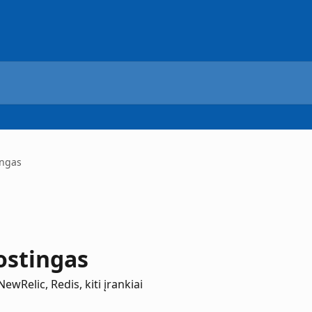
ingas
ostingas
Relic, Redis, kiti įrankiai