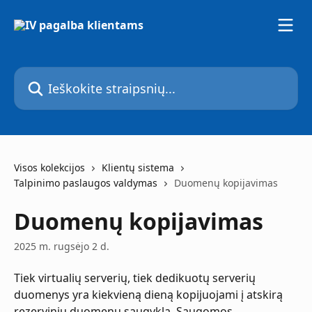
Pereiti prie pagrindinio turinio
Ieškokite straipsnių...
Visos kolekcijos
Klientų sistema
Talpinimo paslaugos valdymas
Duomenų kopijavimas
Duomenų kopijavimas
2025 m. rugsėjo 2 d.
Tiek virtualių serverių, tiek dedikuotų serverių 
duomenys yra kiekvieną dieną kopijuojami į atskirą 
rezervinių duomenų saugyklą. Saugomos 