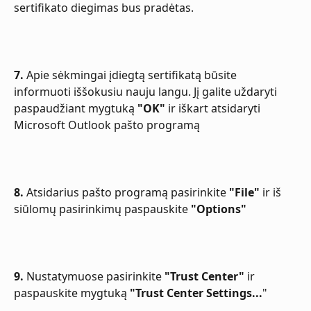
sertifikato diegimas bus pradėtas.
7.
 Apie sėkmingai įdiegtą sertifikatą būsite 
informuoti iššokusiu nauju langu. Jį galite uždaryti 
paspaudžiant mygtuką 
"OK"
 ir iškart atsidaryti 
Microsoft Outlook pašto programą
8.
 Atsidarius pašto programą pasirinkite 
"File"
 ir iš 
siūlomų pasirinkimų paspauskite 
"Options"
9.
 Nustatymuose pasirinkite 
"Trust Center"
 ir 
paspauskite mygtuką 
"Trust Center Settings...
"