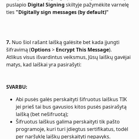
puslapio 
Digital Signing
 skiltyje pažymėkite varnelę 
ties 
"Digitally sign messages (by default)"
7.
 Nuo šiol rašant laišką galėsite bet kada įjungti 
šifravimą (
Options
 > 
Encrypt This Message
).
Atlikus visus išvardintus veiksmus, Jūsų laiškų gavėjai 
matys, kad laiškai yra pasirašyti:
SVARBU:
Abi pusės galės perskaityti šifruotus laiškus TIK 
jei prieš tai bus gavusios kitos pusės pasirašytą 
laišką (bet nešifruotą);
Šifruotus laiškus galima perskaityti tik pašto 
programoje, kuri turi įdiegtus sertifikatus, todėl 
per naršyklę laiškų perskaityti nepavyks.