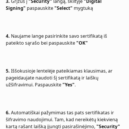
3.
 Grįžus į 
"Security"
 langą, skiltyje 
"Digital 
Signing"
 paspauskite 
"Select"
 mygtuką
4.
 Naujame lange pasirinkite savo sertifikatą iš 
pateikto sąrašo bei paspauskite 
"OK"
5.
 Iššokusioje lentelėje pateikiamas klausimas, ar 
pageidaujate naudoti šį sertifikatą ir laiškų 
užšifravimui. Paspauskite 
"Yes"
.
6.
 Automatiškai pažymimas tas pats sertifikatas ir 
šifravimo naudojimui. Tam, kad nereikėtų kiekvieną 
kartą rašant laišką įjungti pasirašinėjimo, 
"Security"