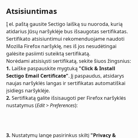
Atsisiuntimas
Į el. paštą gausite Sectigo laišką su nuoroda, kurią 
atidarius Jūsų naršyklėje bus išsaugotas sertifikatas. 
Sertifikato atsisiuntimui rekomenduojame naudoti 
Mozilla Firefox naršyklę, nes iš jos nesudėtingai 
galėsite pasiimti suteiktą sertifikatą.
Norėdami atsisiųsti sertifikatą, sekite šiuos žingsnius:
1.
 Laiške paspauskite mygtuką 
"Click & Install 
Sectigo Email Certificate"
. Jį paspaudus, atsidarys 
naujas naršyklės langas ir sertifikatas automatiškai 
įsidiegs naršyklėje.
2.
 Sertifikatą galite išsisaugoti per Firefox naršyklės 
nustatymus (
Edit > Preferences
):
3.
 Nustatymų lange pasirinkus skiltį 
"Privacy & 