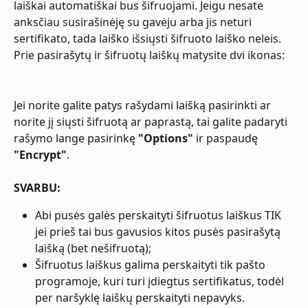
laiškai automatiškai bus šifruojami. Jeigu nesate 
anksčiau susirašinėję su gavėju arba jis neturi 
sertifikato, tada laiško išsiųsti šifruoto laiško neleis.
Prie pasirašytų ir šifruotų laiškų matysite dvi ikonas:
Jei norite galite patys rašydami laišką pasirinkti ar 
norite jį siųsti šifruotą ar paprastą, tai galite padaryti 
rašymo lange pasirinkę 
"Options"
 ir paspaudę 
"Encrypt"
.
SVARBU:
Abi pusės galės perskaityti šifruotus laiškus TIK 
jei prieš tai bus gavusios kitos pusės pasirašytą 
laišką (bet nešifruotą);
Šifruotus laiškus galima perskaityti tik pašto 
programoje, kuri turi įdiegtus sertifikatus, todėl 
per naršyklę laiškų perskaityti nepavyks.