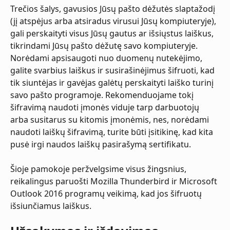
Trečios šalys, gavusios Jūsų pašto dėžutės slaptažodį 
(jį atspėjus arba atsiradus virusui Jūsų kompiuteryje), 
gali perskaityti visus Jūsų gautus ar išsiųstus laiškus, 
tikrindami Jūsų pašto dėžutę savo kompiuteryje. 
Norėdami apsisaugoti nuo duomenų nutekėjimo, 
galite svarbius laiškus ir susirašinėjimus šifruoti, kad 
tik siuntėjas ir gavėjas galėtų perskaityti laiško turinį 
savo pašto programoje. Rekomenduojame tokį 
šifravimą naudoti įmonės viduje tarp darbuotojų 
arba susitarus su kitomis įmonėmis, nes, norėdami 
naudoti laiškų šifravimą, turite būti įsitikinę, kad kita 
pusė irgi naudos laiškų pasirašymą sertifikatu.
Šioje pamokoje peržvelgsime visus žingsnius, 
reikalingus paruošti Mozilla Thunderbird ir Microsoft 
Outlook 2016 programų veikimą, kad jos šifruotų 
išsiunčiamus laiškus.