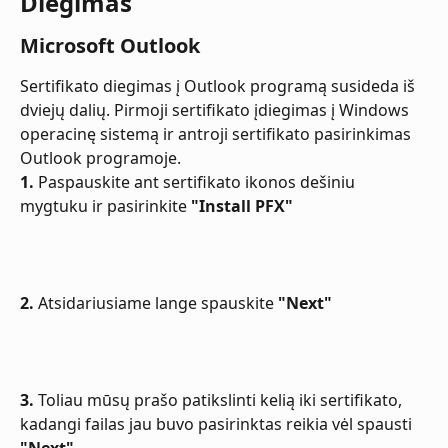
Diegimas
Microsoft Outlook
Sertifikato diegimas į Outlook programą susideda iš 
dviejų dalių. Pirmoji sertifikato įdiegimas į Windows 
operacinę sistemą ir antroji sertifikato pasirinkimas 
Outlook programoje.
1.
 Paspauskite ant sertifikato ikonos dešiniu 
mygtuku ir pasirinkite 
"Install PFX"
2.
 Atsidariusiame lange spauskite 
"Next"
3.
 Toliau mūsų prašo patikslinti kelią iki sertifikato, 
kadangi failas jau buvo pasirinktas reikia vėl spausti 
"Next"