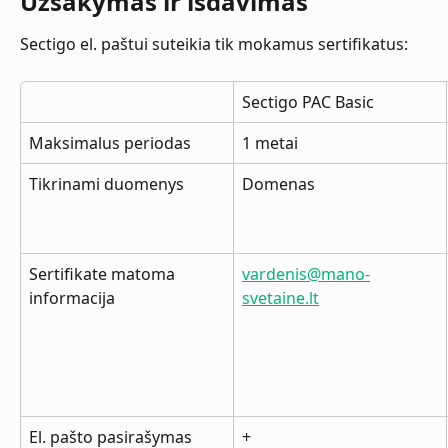
Užsakymas ir išdavimas
Sectigo el. paštui suteikia tik mokamus sertifikatus:
Sectigo PAC Basic
Maksimalus periodas
1 metai
Tikrinami duomenys
Domenas
Sertifikate matoma 
vardenis@mano-
informacija
svetaine.lt
El. pašto pasirašymas
+