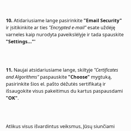
10.
 Atidariusiame lange pasirinkite 
"Email Security"
ir įsitikinkite ar ties 
"Encrypted e-mail"
 esate uždėję 
varneles kaip nurodyta paveikslėlyje ir tada spauskite 
"Settings..."'
11.
 Naujai atsidariusiame lange, skiltyje 
"Certificates 
and Algorithms"
 paspauskite 
"Choose"
 mygtuką, 
pasirinkite šios el. pašto dėžutės sertifikatą ir 
išsaugokite visus pakeitimus du kartus paspausdami 
"OK"
.
Atlikus visus išvardintus veiksmus, Jūsų siunčiami 