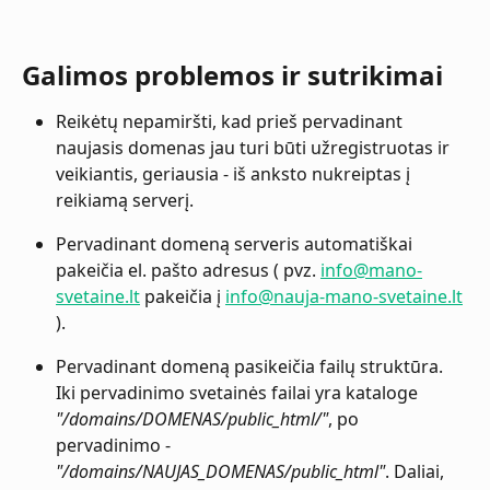
Galimos problemos ir sutrikimai
Reikėtų nepamiršti, kad prieš pervadinant 
naujasis domenas jau turi būti užregistruotas ir 
veikiantis, geriausia - iš anksto nukreiptas į 
reikiamą serverį.
Pervadinant domeną serveris automatiškai 
pakeičia el. pašto adresus ( pvz. 
info@mano-
svetaine.lt
 pakeičia į 
info@nauja-mano-svetaine.lt
).
Pervadinant domeną pasikeičia failų struktūra. 
Iki pervadinimo svetainės failai yra kataloge 
"/domains/DOMENAS/public_html/"
, po 
pervadinimo - 
"/domains/NAUJAS_DOMENAS/public_html"
. Daliai, 