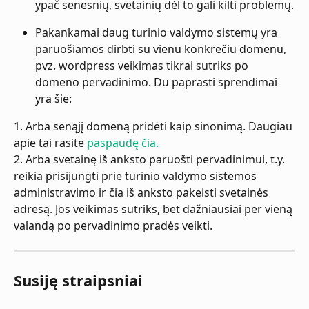
ypač senesnių, svetainių dėl to gali kilti problemų.
Pakankamai daug turinio valdymo sistemų yra 
paruošiamos dirbti su vienu konkrečiu domenu, 
pvz. wordpress veikimas tikrai sutriks po 
domeno pervadinimo. Du paprasti sprendimai 
yra šie:
1. Arba senąjį domeną pridėti kaip sinonimą. Daugiau 
apie tai rasite 
paspaudę čia.
2. Arba svetainę iš anksto paruošti pervadinimui, t.y. 
reikia prisijungti prie turinio valdymo sistemos 
administravimo ir čia iš anksto pakeisti svetainės 
adresą. Jos veikimas sutriks, bet dažniausiai per vieną 
valandą po pervadinimo pradės veikti.
Susiję straipsniai