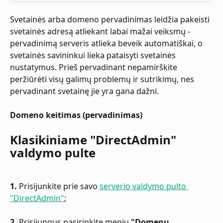
Svetainės arba domeno pervadinimas leidžia pakeisti 
svetainės adresą atliekant labai mažai veiksmų - 
pervadinimą serveris atlieka beveik automatiškai, o 
svetainės savininkui lieka pataisyti svetainės 
nustatymus. Prieš pervadinant nepamirškite 
peržiūrėti visų galimų problemų ir sutrikimų, nes 
pervadinant svetainę jie yra gana dažni.
Domeno keitimas (pervadinimas)
Klasikiniame "DirectAdmin" 
valdymo pulte
1.
 Prisijunkite prie savo 
serverio valdymo pulto 
"DirectAdmin"
;
2. 
Prisijungus pasirinkite meniu 
"Domenų 