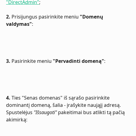
"DirectAdmin"
;
2. 
Prisijungus pasirinkite meniu 
"Domenų 
valdymas"
:
3.
 Pasirinkite meniu 
"Pervadinti domeną"
:
4.
 Ties "Senas domenas" iš sąrašo pasirinkite 
dominantį domeną, šalia - įrašykite naująjį adresą. 
Spustelėjus 
"Išsaugoti"
 pakeitimai bus atlikti tą pačią 
akimirką: