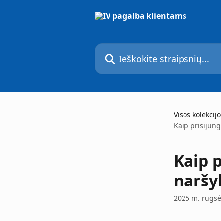
Pereiti prie pagrindinio turinio
Ieškokite straipsnių...
Visos kolekcijo
Kaip prisijung
Kaip p
naršy
2025 m. rugsėj