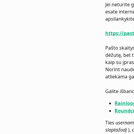
Jei neturite
esate interne
apsilankykit
https://past
Pašto skaity
dėžutę, bet ta
kaip su įpra
Norint naudot
atliekama gal
Galite išban
Rainloo
Roundc
Ties 
usernam
slaptažodį
 ), 