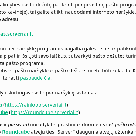
 galimybės pašto dėžutę patikrinti per įprastinę pašto progra
to kavinėje), tai galite atlikti naudodami interneto naršyklę,
e adresu:
as.serveriai.lt
mo per naršyklę programos pagalba galėsite ne tik patikrint
ip pat ir išsiųsti savo laiškus, sutvarkyti pašto dėžutės turinį,
sta pašto programa.
is el. paštu naršyklėje, pašto dėžutė turėtų būti sukurta. Ka
ite rasti 
paspaudę čia.
dyti skirtingas pašto per naršyklę sistemas:
p
(
https://rainloop.serveriai.lt
)
ube
 (
https://roundcube.serveriai.lt
)
e
 ir 
password
 nurodykite įprastinius duomenis ( 
el. pašto ad
o 
Roundcube
 atveju ties "Server" dauguma atvejų užtenka 