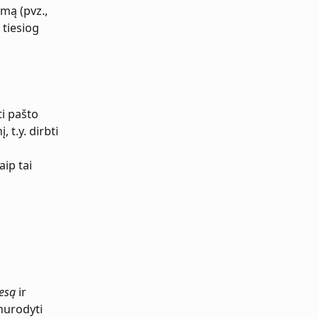
mą (pvz., 
 tiesiog 
i pašto 
 t.y. dirbti 
ip tai 
resą
 ir 
nurodyti 