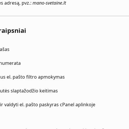
s adresą, pvz.: 
mano-svetaine.lt
raipsniai
rašas
enumerata
us el. pašto filtro apmokymas
žutės slaptažodžio keitimas
ir valdyti el. pašto paskyras cPanel aplinkoje