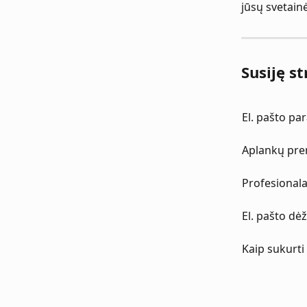
jūsų svetainė
Susiję st
El. pašto pa
Aplankų pr
Profesionala
El. pašto dė
Kaip sukurti 