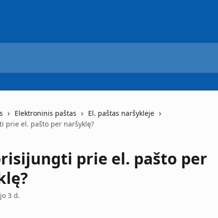
s
Elektroninis paštas
El. paštas naršyklėje
ti prie el. pašto per naršyklę?
risijungti prie el. pašto per
klę?
o 3 d.