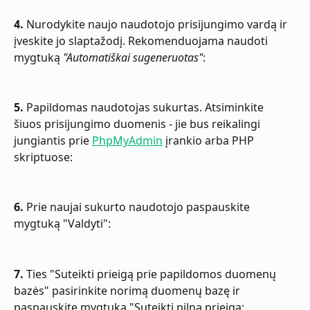
4.
 Nurodykite naujo naudotojo prisijungimo vardą ir 
įveskite jo slaptažodį. Rekomenduojama naudoti 
mygtuką 
"Automatiškai sugeneruotas"
:
5.
 Papildomas naudotojas sukurtas. Atsiminkite 
šiuos prisijungimo duomenis - jie bus reikalingi 
jungiantis prie 
PhpMyAdmin
 įrankio arba PHP 
skriptuose:
6.
 Prie naujai sukurto naudotojo paspauskite 
mygtuką "Valdyti":
7.
 Ties "Suteikti prieigą prie papildomos duomenų 
bazės" pasirinkite norimą duomenų bazę ir 
paspauskite mygtuką "Suteikti pilną prieigą: