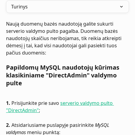
Turinys
Naują duomenų bazės naudotoją galite sukurti 
serverio valdymo pulto pagalba. Duomenų bazės 
naudotojų skaičius neribojamas, tik reikia atkreipti 
dėmesį į tai, kad visi naudotojai gali pasiekti tuos 
pačius duomenis: 
Papildomų MySQL naudotojų kūrimas 
klasikiniame "DirectAdmin" valdymo 
pulte
1.
 Prisijunkite prie savo 
serverio valdymo pulto 
"DirectAdmin"
;
2. 
Atsidariusiame puslapyje pasirinkite 
MySQL 
valdymas
 meniu punktą: