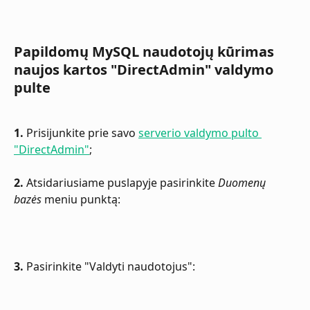
Papildomų MySQL naudotojų kūrimas 
naujos kartos "DirectAdmin" valdymo 
pulte
1.
 Prisijunkite prie savo 
serverio valdymo pulto 
"DirectAdmin"
;
2. 
Atsidariusiame puslapyje pasirinkite 
Duomenų 
bazės
 meniu punktą:
3.
 Pasirinkite "Valdyti naudotojus":