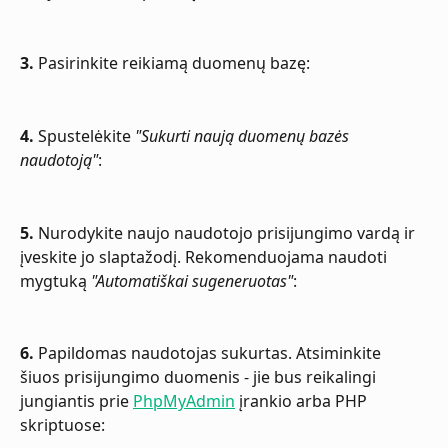
3.
 Pasirinkite reikiamą duomenų bazę:
4.
 Spustelėkite 
"Sukurti naują duomenų bazės 
naudotoją"
:
5.
 Nurodykite naujo naudotojo prisijungimo vardą ir 
įveskite jo slaptažodį. Rekomenduojama naudoti 
mygtuką 
"Automatiškai sugeneruotas"
:
6.
 Papildomas naudotojas sukurtas. Atsiminkite 
šiuos prisijungimo duomenis - jie bus reikalingi 
jungiantis prie 
PhpMyAdmin
 įrankio arba PHP 
skriptuose: